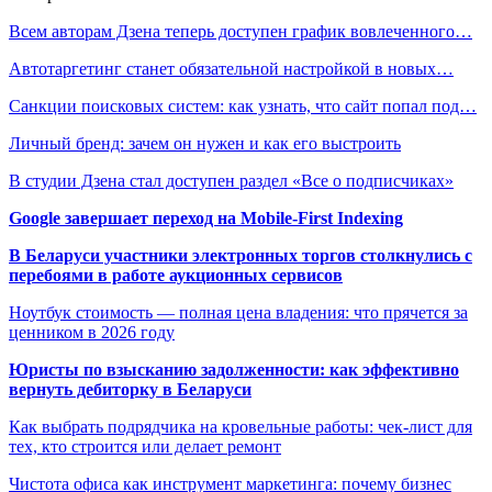
Всем авторам Дзена теперь доступен график вовлеченного…
Автотаргетинг станет обязательной настройкой в новых…
Санкции поисковых систем: как узнать, что сайт попал под…
Личный бренд: зачем он нужен и как его выстроить
В студии Дзена стал доступен раздел «Все о подписчиках»
Google завершает переход на Mobile-First Indexing
В Беларуси участники электронных торгов столкнулись с
перебоями в работе аукционных сервисов
Ноутбук стоимость — полная цена владения: что прячется за
ценником в 2026 году
Юристы по взысканию задолженности: как эффективно
вернуть дебиторку в Беларуси
Как выбрать подрядчика на кровельные работы: чек-лист для
тех, кто строится или делает ремонт
Чистота офиса как инструмент маркетинга: почему бизнес