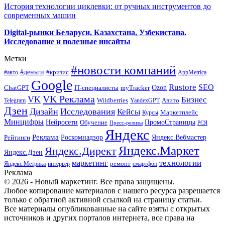
История технологии циклевки: от ручных инструментов до
современных машин
Digital-рынки Беларуси, Казахстана, Узбекистана.
Исследование и полезные инсайты
Метки
#новости компаний
#деньги
#кризис
#авто
AppMetrica
Google
Rustore
SEO
myTracker
Ozon
ChatGPT
IT-специалисты
VK Реклама
VK
Бизнес
Авито
Wildberries
Telegram
YandexGPT
Дзен
Дизайн
Исследования
Кейсы
Маркетплейс
Курсы
Минцифры
ПромоСтраницы
Нейросети
Обучение
Пресс-релизы
РСЯ
Яндекс
Реклама
Роскомнадзор
Яндекс.Вебмастер
Рейтинги
Яндекс.Маркет
Яндекс.Директ
Яндекс.Дзен
маркетинг
технологии
ремонт
Яндекс.Метрика
интерьер
смартфон
Реклама
© 2026 - Новый маркетинг. Все права защищены.
Любое копирование материалов с нашего ресурса разрешается
только с обратной активной ссылкой на страницу статьи.
Все материалы опубликованные на сайте взяты с открытых
источников и других порталов интернета, все права на