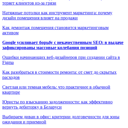
теряет клиентов из-за грязи
Натяжные потолки как инструмент маркетинга: почему
дизайн помещения влияет на продажи
Как демонтаж помещения становится маркетинговым
активом
Google усиливает борьбу с некачественным SEO: в выдаче
зафиксированы массовые колебания позиций
Ошибки начинающих веб-дизайнеров при создании сайта в
Figma
Как разобраться в стоимости ремонта: от смет до скрытых
расходов
Светлая или темная мебель: что практичнее в обычной
квартире
Юристы по взысканию задолженности: как эффективно
вернуть дебиторку в Беларуси
Выбираем диван в офис: критерии долговечности для зоны
ожидания и приемной