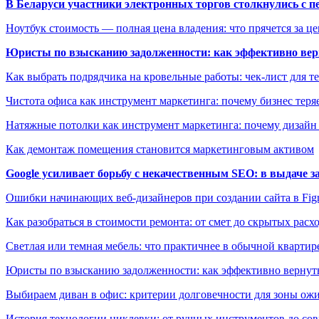
В Беларуси участники электронных торгов столкнулись с п
Ноутбук стоимость — полная цена владения: что прячется за ц
Юристы по взысканию задолженности: как эффективно верн
Как выбрать подрядчика на кровельные работы: чек-лист для те
Чистота офиса как инструмент маркетинга: почему бизнес теряе
Натяжные потолки как инструмент маркетинга: почему дизайн
Как демонтаж помещения становится маркетинговым активом
Google усиливает борьбу с некачественным SEO: в выдаче 
Ошибки начинающих веб-дизайнеров при создании сайта в Fi
Как разобраться в стоимости ремонта: от смет до скрытых расх
Светлая или темная мебель: что практичнее в обычной квартир
Юристы по взысканию задолженности: как эффективно вернуть
Выбираем диван в офис: критерии долговечности для зоны ож
История технологии циклевки: от ручных инструментов до с