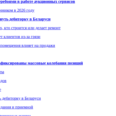
еребоями в работе аукционных сервисов
енником в 2026 году
уть дебиторку в Беларуси
х, кто строится или делает ремонт
т клиентов из-за грязи
 помещения влияет на продажи
зафиксированы массовые колебания позиций
gma
одов
е
 дебиторку в Беларуси
идания и приемной
овременных машин