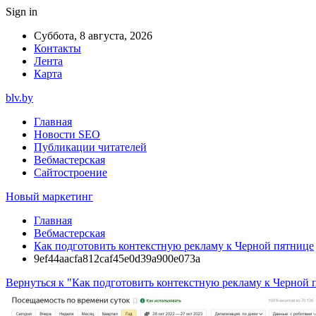
Sign in
Суббота, 8 августа, 2026
Контакты
Лента
Карта
blv.by
Главная
Новости SEO
Публикации читателей
Вебмастерская
Сайтостроение
Новый маркетинг
Главная
Вебмастерская
Как подготовить контекстную рекламу к Черной пятнице
9ef44aacfa812caf45e0d39a900e073a
Вернуться к "Как подготовить контекстную рекламу к Черной 