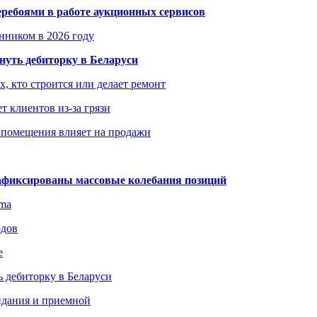
еребоями в работе аукционных сервисов
енником в 2026 году
уть дебиторку в Беларуси
х, кто строится или делает ремонт
т клиентов из-за грязи
 помещения влияет на продажи
зафиксированы массовые колебания позиций
gma
одов
е
 дебиторку в Беларуси
идания и приемной