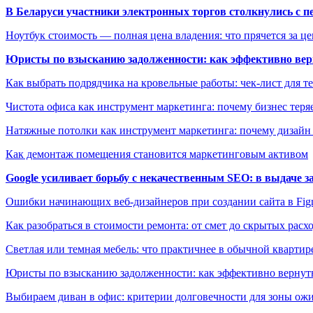
В Беларуси участники электронных торгов столкнулись с п
Ноутбук стоимость — полная цена владения: что прячется за ц
Юристы по взысканию задолженности: как эффективно верн
Как выбрать подрядчика на кровельные работы: чек-лист для те
Чистота офиса как инструмент маркетинга: почему бизнес теряе
Натяжные потолки как инструмент маркетинга: почему дизайн
Как демонтаж помещения становится маркетинговым активом
Google усиливает борьбу с некачественным SEO: в выдаче 
Ошибки начинающих веб-дизайнеров при создании сайта в Fi
Как разобраться в стоимости ремонта: от смет до скрытых расх
Светлая или темная мебель: что практичнее в обычной квартир
Юристы по взысканию задолженности: как эффективно вернуть
Выбираем диван в офис: критерии долговечности для зоны ож