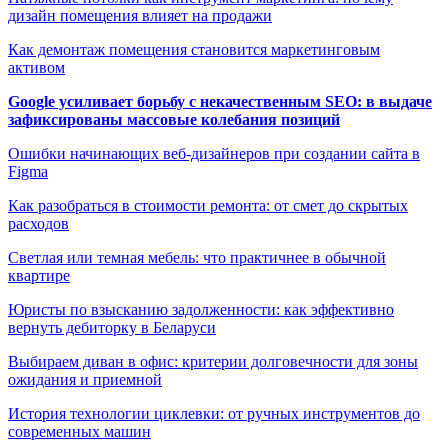
дизайн помещения влияет на продажи
Как демонтаж помещения становится маркетинговым
активом
Google усиливает борьбу с некачественным SEO: в выдаче
зафиксированы массовые колебания позиций
Ошибки начинающих веб-дизайнеров при создании сайта в
Figma
Как разобраться в стоимости ремонта: от смет до скрытых
расходов
Светлая или темная мебель: что практичнее в обычной
квартире
Юристы по взысканию задолженности: как эффективно
вернуть дебиторку в Беларуси
Выбираем диван в офис: критерии долговечности для зоны
ожидания и приемной
История технологии циклевки: от ручных инструментов до
современных машин