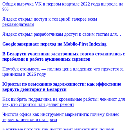
Общая выручка VK в первом квартале 2022 года выросла на
9%
Яндекс открыл доступ к товарной галерее всем
рекламодателям
Яндекс открыл разработчикам доступ к своим тестам для…
Google завершает переход на Mobile-First Indexing
В Беларуси участники электронных торгов столкнулись с
перебоями в работе аукционных сервисов
Ноутбук стоимость — полная цена владения: что прячется за
ценником в 2026 году
Юристы по взысканию задолженности: как эффективно
вернуть дебиторку в Беларуси
Как выбрать подрядчика на кровельные работы: чек-лист для
тех, кто строится или делает ремонт
Чистота офиса как инструмент маркетинга: почему бизнес
теряет клиентов из-за грязи
Натяжные потолки как инструмент маркетинга: почему