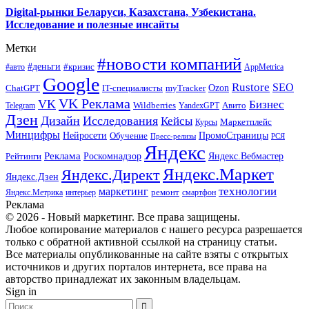
Digital-рынки Беларуси, Казахстана, Узбекистана.
Исследование и полезные инсайты
Метки
#новости компаний
#деньги
#кризис
#авто
AppMetrica
Google
Rustore
SEO
myTracker
Ozon
ChatGPT
IT-специалисты
VK Реклама
VK
Бизнес
Авито
Wildberries
Telegram
YandexGPT
Дзен
Дизайн
Исследования
Кейсы
Маркетплейс
Курсы
Минцифры
ПромоСтраницы
Нейросети
Обучение
Пресс-релизы
РСЯ
Яндекс
Реклама
Роскомнадзор
Яндекс.Вебмастер
Рейтинги
Яндекс.Маркет
Яндекс.Директ
Яндекс.Дзен
маркетинг
технологии
ремонт
Яндекс.Метрика
интерьер
смартфон
Реклама
© 2026 - Новый маркетинг. Все права защищены.
Любое копирование материалов с нашего ресурса разрешается
только с обратной активной ссылкой на страницу статьи.
Все материалы опубликованные на сайте взяты с открытых
источников и других порталов интернета, все права на
авторство принадлежат их законным владельцам.
Sign in