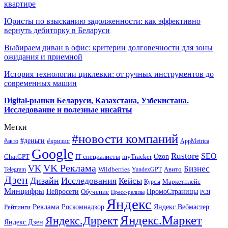
квартире
Юристы по взысканию задолженности: как эффективно
вернуть дебиторку в Беларуси
Выбираем диван в офис: критерии долговечности для зоны
ожидания и приемной
История технологии циклевки: от ручных инструментов до
современных машин
Digital-рынки Беларуси, Казахстана, Узбекистана.
Исследование и полезные инсайты
Метки
#новости компаний
#деньги
#кризис
#авто
AppMetrica
Google
Rustore
SEO
myTracker
Ozon
ChatGPT
IT-специалисты
VK Реклама
VK
Бизнес
Авито
Wildberries
Telegram
YandexGPT
Дзен
Дизайн
Исследования
Кейсы
Маркетплейс
Курсы
Минцифры
ПромоСтраницы
Нейросети
Обучение
Пресс-релизы
РСЯ
Яндекс
Реклама
Роскомнадзор
Яндекс.Вебмастер
Рейтинги
Яндекс.Маркет
Яндекс.Директ
Яндекс.Дзен