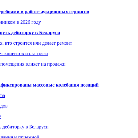
еребоями в работе аукционных сервисов
енником в 2026 году
уть дебиторку в Беларуси
х, кто строится или делает ремонт
т клиентов из-за грязи
 помещения влияет на продажи
зафиксированы массовые колебания позиций
gma
одов
е
 дебиторку в Беларуси
идания и приемной