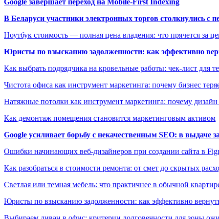
Google завершает переход на Mobile-First Indexing
В Беларуси участники электронных торгов столкнулись с п
Ноутбук стоимость — полная цена владения: что прячется за ц
Юристы по взысканию задолженности: как эффективно верн
Как выбрать подрядчика на кровельные работы: чек-лист для те
Чистота офиса как инструмент маркетинга: почему бизнес теряе
Натяжные потолки как инструмент маркетинга: почему дизайн
Как демонтаж помещения становится маркетинговым активом
Google усиливает борьбу с некачественным SEO: в выдаче 
Ошибки начинающих веб-дизайнеров при создании сайта в Fi
Как разобраться в стоимости ремонта: от смет до скрытых расх
Светлая или темная мебель: что практичнее в обычной квартир
Юристы по взысканию задолженности: как эффективно вернуть
Выбираем диван в офис: критерии долговечности для зоны ож