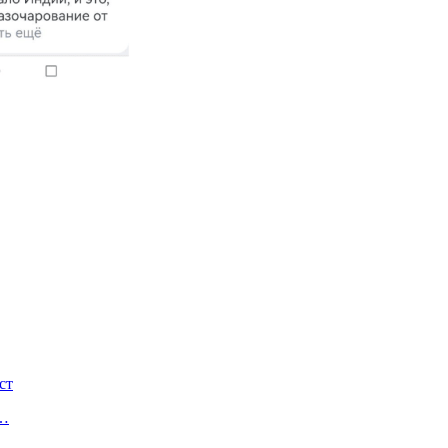
ст
я…