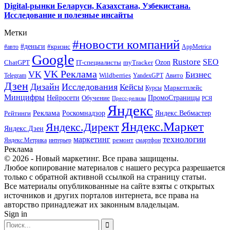
Digital-рынки Беларуси, Казахстана, Узбекистана.
Исследование и полезные инсайты
Метки
#новости компаний
#деньги
#кризис
#авто
AppMetrica
Google
Rustore
SEO
myTracker
Ozon
ChatGPT
IT-специалисты
VK Реклама
VK
Бизнес
Авито
Wildberries
Telegram
YandexGPT
Дзен
Дизайн
Исследования
Кейсы
Маркетплейс
Курсы
Минцифры
ПромоСтраницы
Нейросети
Обучение
Пресс-релизы
РСЯ
Яндекс
Реклама
Роскомнадзор
Яндекс.Вебмастер
Рейтинги
Яндекс.Маркет
Яндекс.Директ
Яндекс.Дзен
маркетинг
технологии
ремонт
Яндекс.Метрика
интерьер
смартфон
Реклама
© 2026 - Новый маркетинг. Все права защищены.
Любое копирование материалов с нашего ресурса разрешается
только с обратной активной ссылкой на страницу статьи.
Все материалы опубликованные на сайте взяты с открытых
источников и других порталов интернета, все права на
авторство принадлежат их законным владельцам.
Sign in