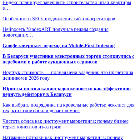
Яндекс планирует завершить строительство штаб-квартиры
в…
Особенности SEO-продвижения сайтов-агрегаторов
Нейросеть YandexART получила режим создания
новогодних…
Google завершает переход на Mobile-First Indexing
В Беларуси участники электронных торгов столкнулись с
перебоями в работе аукционных сервисов
Ноутбук стоимость — полная цена владения: что прячется за
ценником в 2026 году
Юристы по взысканию задолженности: как эффективно
вернуть дебиторку в Беларуси
Как выбрать подрядчика на кровельные работы: чек-лист для
тех, кто строится или делает ремонт
Чистота офиса как инструмент маркетинга: почему бизнес
теряет клиентов из-за грязи
Натяжные потолки как инструмент маркетинга: почему