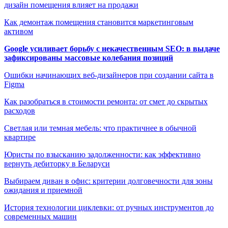
дизайн помещения влияет на продажи
Как демонтаж помещения становится маркетинговым
активом
Google усиливает борьбу с некачественным SEO: в выдаче
зафиксированы массовые колебания позиций
Ошибки начинающих веб-дизайнеров при создании сайта в
Figma
Как разобраться в стоимости ремонта: от смет до скрытых
расходов
Светлая или темная мебель: что практичнее в обычной
квартире
Юристы по взысканию задолженности: как эффективно
вернуть дебиторку в Беларуси
Выбираем диван в офис: критерии долговечности для зоны
ожидания и приемной
История технологии циклевки: от ручных инструментов до
современных машин