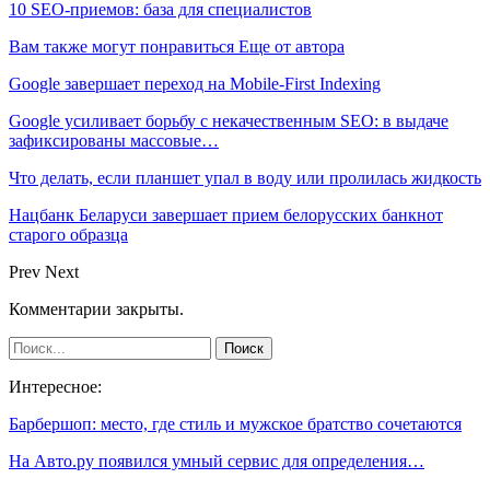
10 SEO-приемов: база для специалистов
Вам также могут понравиться
Еще от автора
Google завершает переход на Mobile-First Indexing
Google усиливает борьбу с некачественным SEO: в выдаче
зафиксированы массовые…
Что делать, если планшет упал в воду или пролилась жидкость
Нацбанк Беларуси завершает прием белорусских банкнот
старого образца
Prev
Next
Комментарии закрыты.
Интересное:
Барбершоп: место, где стиль и мужское братство сочетаются
На Авто.ру появился умный сервис для определения…