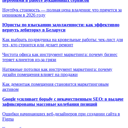
перебоями в работе аукционных сервисов
Ноутбук стоимость — полная цена владения: что прячется за
ценником в 2026 году
Юристы по взысканию задолженности: как эффективно
вернуть дебиторку в Беларуси
Как выбрать подрядчика на кровельные работы: чек-лист для
тех, кто строится или делает ремонт
Чистота офиса как инструмент маркетинга: почему бизнес
теряет клиентов из-за грязи
Натяжные потолки как инструмент маркетинга: почему
дизайн помещения влияет на продажи
Как демонтаж помещения становится маркетинговым
активом
Google усиливает борьбу с некачественным SEO: в выдаче
зафиксированы массовые колебания позиций
Ошибки начинающих веб-дизайнеров при создании сайта в
Figma