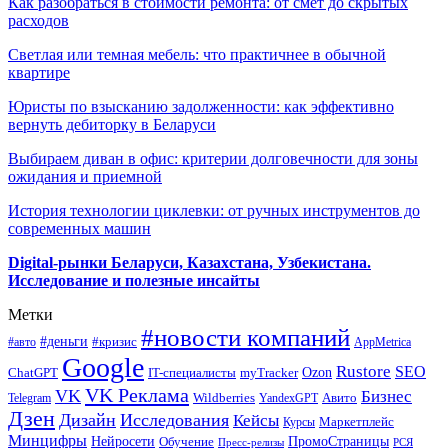
Как разобраться в стоимости ремонта: от смет до скрытых
расходов
Светлая или темная мебель: что практичнее в обычной
квартире
Юристы по взысканию задолженности: как эффективно
вернуть дебиторку в Беларуси
Выбираем диван в офис: критерии долговечности для зоны
ожидания и приемной
История технологии циклевки: от ручных инструментов до
современных машин
Digital-рынки Беларуси, Казахстана, Узбекистана.
Исследование и полезные инсайты
Метки
#новости компаний
#деньги
#кризис
#авто
AppMetrica
Google
Rustore
SEO
myTracker
Ozon
ChatGPT
IT-специалисты
VK Реклама
VK
Бизнес
Авито
Wildberries
Telegram
YandexGPT
Дзен
Дизайн
Исследования
Кейсы
Маркетплейс
Курсы
Минцифры
ПромоСтраницы
Нейросети
Обучение
Пресс-релизы
РСЯ