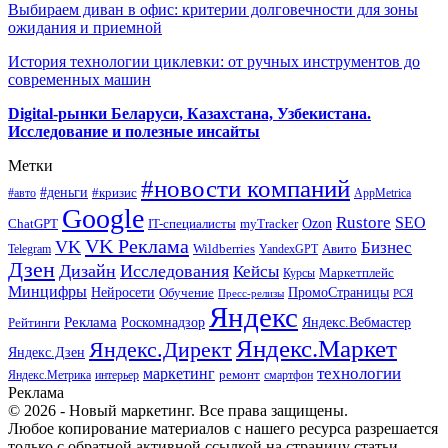
Выбираем диван в офис: критерии долговечности для зоны
ожидания и приемной
История технологии циклевки: от ручных инструментов до
современных машин
Digital-рынки Беларуси, Казахстана, Узбекистана.
Исследование и полезные инсайты
Метки
#новости компаний
#деньги
#кризис
#авто
AppMetrica
Google
Rustore
SEO
myTracker
Ozon
ChatGPT
IT-специалисты
VK Реклама
VK
Бизнес
Авито
Wildberries
Telegram
YandexGPT
Дзен
Дизайн
Исследования
Кейсы
Маркетплейс
Курсы
Минцифры
ПромоСтраницы
Нейросети
Обучение
Пресс-релизы
РСЯ
Яндекс
Реклама
Роскомнадзор
Яндекс.Вебмастер
Рейтинги
Яндекс.Маркет
Яндекс.Директ
Яндекс.Дзен
маркетинг
технологии
ремонт
Яндекс.Метрика
интерьер
смартфон
Реклама
© 2026 - Новый маркетинг. Все права защищены.
Любое копирование материалов с нашего ресурса разрешается
только с обратной активной ссылкой на страницу статьи.