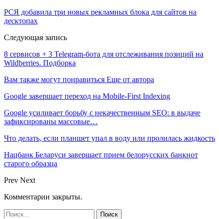
РСЯ добавила три новых рекламных блока для сайтов на
десктопах
Следующая запись
8 сервисов + 3 Telegram-бота для отслеживания позиций на
Wildberries. Подборка
Вам также могут понравиться
Еще от автора
Google завершает переход на Mobile-First Indexing
Google усиливает борьбу с некачественным SEO: в выдаче
зафиксированы массовые…
Что делать, если планшет упал в воду или пролилась жидкость
Нацбанк Беларуси завершает прием белорусских банкнот
старого образца
Prev
Next
Комментарии закрыты.