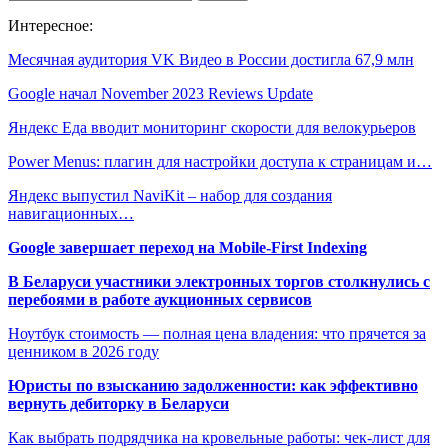
Интересное:
Месячная аудитория VK Видео в России достигла 67,9 млн
Google начал November 2023 Reviews Update
Яндекс Еда вводит мониторинг скорости для велокурьеров
Power Menus: плагин для настройки доступа к страницам и…
Яндекс выпустил NaviKit – набор для создания
навигационных…
Google завершает переход на Mobile-First Indexing
В Беларуси участники электронных торгов столкнулись с
перебоями в работе аукционных сервисов
Ноутбук стоимость — полная цена владения: что прячется за
ценником в 2026 году
Юристы по взысканию задолженности: как эффективно
вернуть дебиторку в Беларуси
Как выбрать подрядчика на кровельные работы: чек-лист для