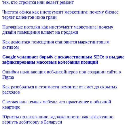
тех, кто строится или делает ремонт
Чистота офиса как инструмент маркетинга: почему бизнес
теряет клиентов из-за грязи
Натяжные потолки как инструмент маркетинга: почему
дизайн помещения влияет на продажи
Как демонтаж помещения становится маркетинговым
активом
Google усиливает борьбу с некачественным SEO: в выдаче
зафиксированы массовые колебания позиций
Ошибки начинающих веб-дизайнеров при создании сайта в
Figma
Как разобраться в стоимости ремонта: от смет до скрытых
расходов
Светлая или темная мебель: что практичнее в обычной
квартире
Юристы по взысканию задолженности: как эффективно
вернуть дебиторку в Беларуси