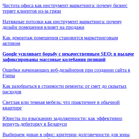
Чистота офиса как инструмент маркетинга: почему бизнес
теряет клиентов из-за грязи
Натяжные потолки как инструмент маркетинга: почему
дизайн помещения влияет на продажи
Как демонтаж помещения становится маркетинговым
активом
Google усиливает борьбу с некачественным SEO: в выдаче
зафиксированы массовые колебания позиций
Ошибки начинающих веб-дизайнеров при создании сайта в
Figma
Как разобраться в стоимости ремонта: от смет до скрытых
расходов
Светлая или темная мебель: что практичнее в обычной
квартире
Юристы по взысканию задолженности: как эффективно
вернуть дебиторку в Беларуси
Выбираем диван в офис: критерии долговечности для зоны