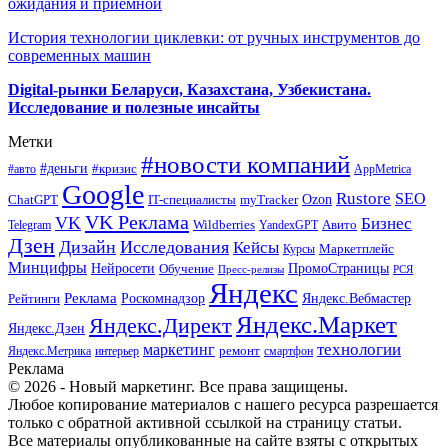
ожидания и приемной
История технологии циклевки: от ручных инструментов до
современных машин
Digital-рынки Беларуси, Казахстана, Узбекистана.
Исследование и полезные инсайты
Метки
#новости компаний
#деньги
#кризис
#авто
AppMetrica
Google
Rustore
SEO
myTracker
Ozon
ChatGPT
IT-специалисты
VK Реклама
VK
Бизнес
Авито
Wildberries
Telegram
YandexGPT
Дзен
Дизайн
Исследования
Кейсы
Маркетплейс
Курсы
Минцифры
ПромоСтраницы
Нейросети
Обучение
Пресс-релизы
РСЯ
Яндекс
Реклама
Роскомнадзор
Яндекс.Вебмастер
Рейтинги
Яндекс.Маркет
Яндекс.Директ
Яндекс.Дзен
маркетинг
технологии
ремонт
Яндекс.Метрика
интерьер
смартфон
Реклама
© 2026 - Новый маркетинг. Все права защищены.
Любое копирование материалов с нашего ресурса разрешается
только с обратной активной ссылкой на страницу статьи.
Все материалы опубликованные на сайте взяты с открытых