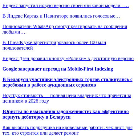
Яндекс запустил новую версию своей языковой модели –…
В Яндекс Картах и Навигаторе появились голосовые…
Пользователи WhatsApp смогут реагировать на сообщения
любыми…
В Threads уже зарегистрировалось более 100 млн
пользователей
Яндекс Дзен добавил кнопку «Ролики» в десктопную версию
Google завершает переход на Mobile-First Indexing
В Беларуси участники электронных торгов столкнулись с
перебоями в работе аукционных сервисов
Ноутбук стоимость — полная цена владения: что прячется за
ценником в 2026 году
Юристы по взысканию задолженности: как эффективно
вернуть дебиторку в Беларуси
Как выбрать подрядчика на кровельные работы: чек-лист для
тех, кто строится или делает ремонт