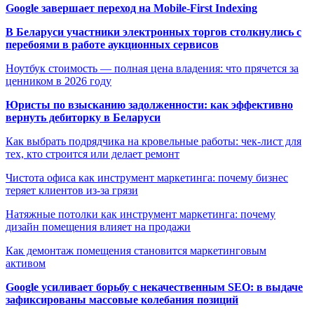
Google завершает переход на Mobile-First Indexing
В Беларуси участники электронных торгов столкнулись с
перебоями в работе аукционных сервисов
Ноутбук стоимость — полная цена владения: что прячется за
ценником в 2026 году
Юристы по взысканию задолженности: как эффективно
вернуть дебиторку в Беларуси
Как выбрать подрядчика на кровельные работы: чек-лист для
тех, кто строится или делает ремонт
Чистота офиса как инструмент маркетинга: почему бизнес
теряет клиентов из-за грязи
Натяжные потолки как инструмент маркетинга: почему
дизайн помещения влияет на продажи
Как демонтаж помещения становится маркетинговым
активом
Google усиливает борьбу с некачественным SEO: в выдаче
зафиксированы массовые колебания позиций