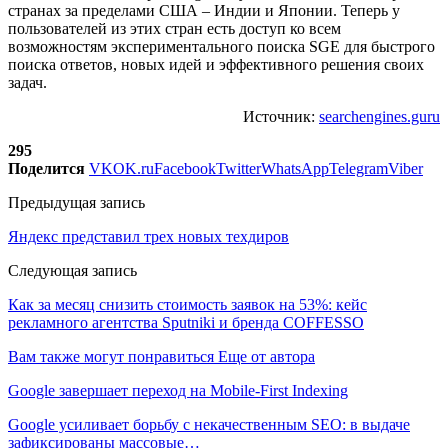
странах за пределами США – Индии и Японии. Теперь у
пользователей из этих стран есть доступ ко всем
возможностям экспериментального поиска SGE для быстрого
поиска ответов, новых идей и эффективного решения своих
задач.
Источник:
searchengines.guru
295
Поделится
VK
OK.ru
Facebook
Twitter
WhatsApp
Telegram
Viber
Предыдущая запись
Яндекс представил трех новых техдиров
Следующая запись
Как за месяц снизить стоимость заявок на 53%: кейс
рекламного агентства Sputniki и бренда COFFESSO
Вам также могут понравиться
Еще от автора
Google завершает переход на Mobile-First Indexing
Google усиливает борьбу с некачественным SEO: в выдаче
зафиксированы массовые…