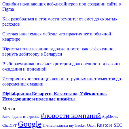
Ошибки начинающих веб-дизайнеров при создании сайта в
Figma
Как разобраться в стоимости ремонта: от смет до скрытых
расходов
Светлая или темная мебель: что практичнее в обычной
квартире
Юристы по взысканию задолженности: как эффективно
вернуть дебиторку в Беларуси
Выбираем диван в офис: критерии долговечности для зоны
ожидания и приемной
История технологии циклевки: от ручных инструментов до
современных машин
Digital-рынки Беларуси, Казахстана, Узбекистана.
Исследование и полезные инсайты
Метки
#новости компаний
#деньги
#кризис
#авто
AppMetrica
Google
Rustore
SEO
myTracker
Ozon
ChatGPT
IT-специалисты