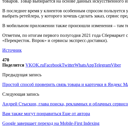
товаров. Товар выбирается на основе данных искусственного и
В последнее время у клиентов особенным спросом пользуется у
выбрать ретейлера, у которого хочешь сделать заказ, сервис 
В мобильном приложении также произошли изменения – там те
Отметим, по итогам первого полугодия 2021 года Сбермаркет
«Перекресток. Впрок» и сервисы экспресс-доставки).
Источник
470
Поделится
VK
OK.ru
Facebook
Twitter
WhatsApp
Telegram
Viber
Предыдущая запись
Простой способ проверить связь товара и карточки в Яндекс М
Следующая запись
Андрей Стыскин, глава поиска, рекламных и облачных сервис
Вам также могут понравиться
Еще от автора
Google завершает переход на Mobile-First Indexing