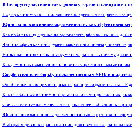
В Беларуси участники электронных торгов столкнулись с п
Ноутбук стоимость — полная цена владения: что прячется за ц
Юристы по взысканию задолженности: как эффективно верн
Как выбрать подрядчика на кровельные работы: чек-лист для те
Чистота офиса как инструмент маркетинга: почему бизнес теряе
Натяжные потолки как инструмент маркетинга: почему дизайн
Как демонтаж помещения становится маркетинговым активом
Google усиливает борьбу с некачественным SEO: в выдаче 
Ошибки начинающих веб-дизайнеров при создании сайта в Fi
Как разобраться в стоимости ремонта: от смет до скрытых расх
Светлая или темная мебель: что практичнее в обычной квартир
Юристы по взысканию задолженности: как эффективно вернуть
Выбираем диван в офис: критерии долговечности для зоны ож