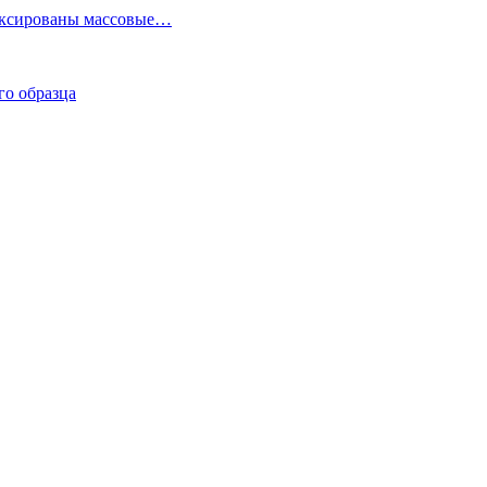
фиксированы массовые…
го образца