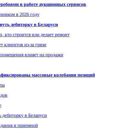
еребоями в работе аукционных сервисов
енником в 2026 году
уть дебиторку в Беларуси
х, кто строится или делает ремонт
т клиентов из-за грязи
 помещения влияет на продажи
зафиксированы массовые колебания позиций
gma
одов
е
 дебиторку в Беларуси
идания и приемной