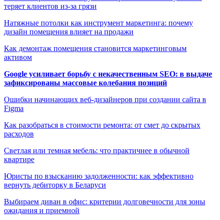
теряет клиентов из-за грязи
Натяжные потолки как инструмент маркетинга: почему
дизайн помещения влияет на продажи
Как демонтаж помещения становится маркетинговым
активом
Google усиливает борьбу с некачественным SEO: в выдаче
зафиксированы массовые колебания позиций
Ошибки начинающих веб-дизайнеров при создании сайта в
Figma
Как разобраться в стоимости ремонта: от смет до скрытых
расходов
Светлая или темная мебель: что практичнее в обычной
квартире
Юристы по взысканию задолженности: как эффективно
вернуть дебиторку в Беларуси
Выбираем диван в офис: критерии долговечности для зоны
ожидания и приемной