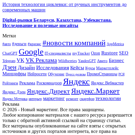
История технологии циклевки: от ручных инструментов до
современных машин
Digital-рынки Беларуси, Казахстана, Узбекистана.
Исследование и полезные инсайты
Метки
#новости компаний
#деньги
#кризис
#авто
AppMetrica
Google
Rustore
SEO
myTracker
Ozon
ChatGPT
IT-специалисты
VK Реклама
VK
Бизнес
Авито
Wildberries
Telegram
YandexGPT
Дзен
Дизайн
Исследования
Кейсы
Маркетплейс
Курсы
Минцифры
ПромоСтраницы
Нейросети
Обучение
Пресс-релизы
РСЯ
Яндекс
Реклама
Роскомнадзор
Яндекс.Вебмастер
Рейтинги
Яндекс.Маркет
Яндекс.Директ
Яндекс.Дзен
маркетинг
технологии
ремонт
Яндекс.Метрика
интерьер
смартфон
Реклама
© 2026 - Новый маркетинг. Все права защищены.
Любое копирование материалов с нашего ресурса разрешается
только с обратной активной ссылкой на страницу статьи.
Все материалы опубликованные на сайте взяты с открытых
источников и других порталов интернета, все права на