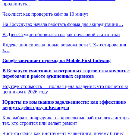
продвинуть…
Чек-лист: как проверить сайт за 10 минут
На Госуслугах начала работать форма для аккредитации…
В Дзен-Студии обновился график почасовой статистики
Яндекс анонсировал новые возможности UX-тестирования
в…
Google завершает переход на Mobile-First Indexing
В Беларуси участники электронных торгов столкнулись с
перебоями в работе аукционных сервисов
Ноутбук стоимость — полная цена владения: что прячется за
ценником в 2026 году
Юристы по взысканию задолженности: как эффективно
вернуть дебиторку в Беларуси
Как выбрать подрядчика на кровельные работы: чек-лист для
тех, кто строится или делает ремонт
Чистота офиса как инструмент маркетинга: почему бизнес