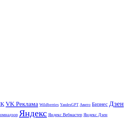
Дзен
VK Реклама
VK
Бизнес
Авито
Wildberries
YandexGPT
Яндекс
комнадзор
Яндекс.Вебмастер
Яндекс.Дзен