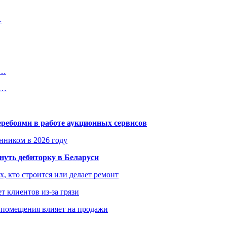
…
о…
о…
еребоями в работе аукционных сервисов
енником в 2026 году
уть дебиторку в Беларуси
х, кто строится или делает ремонт
т клиентов из-за грязи
 помещения влияет на продажи