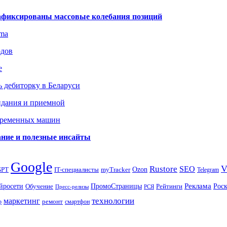
зафиксированы массовые колебания позиций
gma
одов
е
 дебиторку в Беларуси
идания и приемной
овременных машин
вание и полезные инсайты
Google
Rustore
SEO
myTracker
Ozon
GPT
IT-специалисты
Telegram
ПромоСтраницы
Реклама
Рос
йросети
Обучение
Рейтинги
Пресс-релизы
РСЯ
маркетинг
технологии
ремонт
р
смартфон