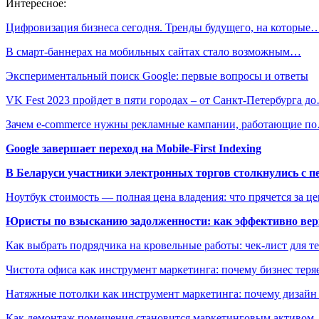
Интересное:
Цифровизация бизнеса сегодня. Тренды будущего, на которые
В смарт-баннерах на мобильных сайтах стало возможным…
Экспериментальный поиск Google: первые вопросы и ответы
VK Fest 2023 пройдет в пяти городах – от Санкт-Петербурга д
Зачем e-commerce нужны рекламные кампании, работающие п
Google завершает переход на Mobile-First Indexing
В Беларуси участники электронных торгов столкнулись с п
Ноутбук стоимость — полная цена владения: что прячется за ц
Юристы по взысканию задолженности: как эффективно верн
Как выбрать подрядчика на кровельные работы: чек-лист для те
Чистота офиса как инструмент маркетинга: почему бизнес теряе
Натяжные потолки как инструмент маркетинга: почему дизайн
Как демонтаж помещения становится маркетинговым активом