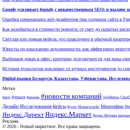
Google усиливает борьбу с некачественным SEO: в выдаче 
Ошибки начинающих веб-дизайнеров при создании сайта в Fi
Как разобраться в стоимости ремонта: от смет до скрытых расх
Светлая или темная мебель: что практичнее в обычной квартир
Юристы по взысканию задолженности: как эффективно вернуть
Выбираем диван в офис: критерии долговечности для зоны ож
История технологии циклевки: от ручных инструментов до с
Digital-рынки Беларуси, Казахстана, Узбекистана. Исследо
Метки
#новости компаний
#деньги
#кризис
Chat
#авто
AppMetrica
Дизайн
Исследования
Кейсы
Минцифры
Маркетплейс
Не
Курсы
Яндекс.Маркет
Яндекс.Директ
Яндекс.Метрика
интерье
Реклама
© 2026 - Новый маркетинг. Все права защищены.