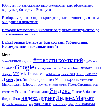
Юристы по взысканию задолженности: как эффективно
вернуть дебиторку в Беларуси
Выбираем диван в офис: критерии долговечности для зоны
ожидания и приемной
История технологии циклевки: от ручных инструментов до
современных машин
Digital-рынки Беларуси, Казахстана, Узбекистана.
Исследование и полезные инсайты
Метки
#новости компаний
#деньги
#кризис
#авто
AppMetrica
Google
Rustore
SEO
myTracker
Ozon
ChatGPT
IT-специалисты
VK Реклама
VK
Бизнес
Авито
Wildberries
Telegram
YandexGPT
Дзен
Дизайн
Исследования
Кейсы
Маркетплейс
Курсы
Минцифры
ПромоСтраницы
Нейросети
Обучение
Пресс-релизы
РСЯ
Яндекс
Реклама
Роскомнадзор
Яндекс.Вебмастер
Рейтинги
Яндекс.Маркет
Яндекс.Директ
Яндекс.Дзен
маркетинг
технологии
ремонт
Яндекс.Метрика
интерьер
смартфон