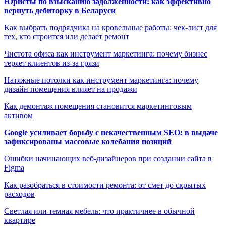
Юристы по взысканию задолженности: как эффективно
вернуть дебиторку в Беларуси
Как выбрать подрядчика на кровельные работы: чек-лист для
тех, кто строится или делает ремонт
Чистота офиса как инструмент маркетинга: почему бизнес
теряет клиентов из-за грязи
Натяжные потолки как инструмент маркетинга: почему
дизайн помещения влияет на продажи
Как демонтаж помещения становится маркетинговым
активом
Google усиливает борьбу с некачественным SEO: в выдаче
зафиксированы массовые колебания позиций
Ошибки начинающих веб-дизайнеров при создании сайта в
Figma
Как разобраться в стоимости ремонта: от смет до скрытых
расходов
Светлая или темная мебель: что практичнее в обычной
квартире