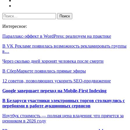
Интересное:
Параллакс-эффект в WordPress: реализуем на практике
В VK Рекламе появилась возможность рекламировать группы
в…
Через сколько дней хоронят человека после смерти
В СберМаркете появились прямые эфиры
12 советов, позволяющих ускорить SEO-продвижение
Google завершает переход на Mobile-First Indexing
В Беларуси участники электронных торгов столкнулись с
перебоями в работе аукционных сервисов
Ноутбук стоимость — полная цена владения: что прячется за
ценником в 2026 году