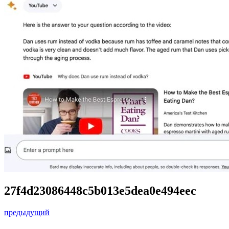
27f4d23086448c5b013e5dea0e494eec
предыдущий