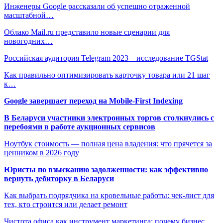
Инженеры Google рассказали об успешно отраженной
масштабной…
Облако Mail.ru представило новые сценарии для
новогодних…
Российская аудитория Telegram 2023 – исследование TGStat
Как правильно оптимизировать карточку товара или 21 шаг
к…
Google завершает переход на Mobile-First Indexing
В Беларуси участники электронных торгов столкнулись с
перебоями в работе аукционных сервисов
Ноутбук стоимость — полная цена владения: что прячется за
ценником в 2026 году
Юристы по взысканию задолженности: как эффективно
вернуть дебиторку в Беларуси
Как выбрать подрядчика на кровельные работы: чек-лист для
тех, кто строится или делает ремонт
Чистота офиса как инструмент маркетинга: почему бизнес