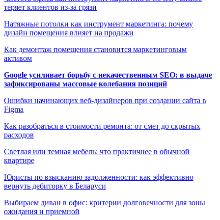
теряет клиентов из-за грязи
Натяжные потолки как инструмент маркетинга: почему
дизайн помещения влияет на продажи
Как демонтаж помещения становится маркетинговым
активом
Google усиливает борьбу с некачественным SEO: в выдаче
зафиксированы массовые колебания позиций
Ошибки начинающих веб-дизайнеров при создании сайта в
Figma
Как разобраться в стоимости ремонта: от смет до скрытых
расходов
Светлая или темная мебель: что практичнее в обычной
квартире
Юристы по взысканию задолженности: как эффективно
вернуть дебиторку в Беларуси
Выбираем диван в офис: критерии долговечности для зоны
ожидания и приемной