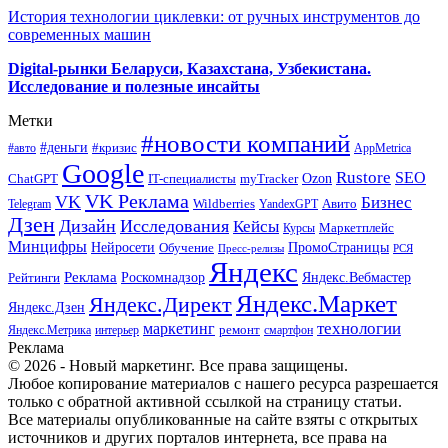
История технологии циклевки: от ручных инструментов до
современных машин
Digital-рынки Беларуси, Казахстана, Узбекистана.
Исследование и полезные инсайты
Метки
#новости компаний
#деньги
#кризис
#авто
AppMetrica
Google
Rustore
SEO
myTracker
Ozon
ChatGPT
IT-специалисты
VK Реклама
VK
Бизнес
Авито
Wildberries
Telegram
YandexGPT
Дзен
Дизайн
Исследования
Кейсы
Маркетплейс
Курсы
Минцифры
ПромоСтраницы
Нейросети
Обучение
Пресс-релизы
РСЯ
Яндекс
Реклама
Роскомнадзор
Яндекс.Вебмастер
Рейтинги
Яндекс.Маркет
Яндекс.Директ
Яндекс.Дзен
маркетинг
технологии
ремонт
Яндекс.Метрика
интерьер
смартфон
Реклама
© 2026 - Новый маркетинг. Все права защищены.
Любое копирование материалов с нашего ресурса разрешается
только с обратной активной ссылкой на страницу статьи.
Все материалы опубликованные на сайте взяты с открытых
источников и других порталов интернета, все права на