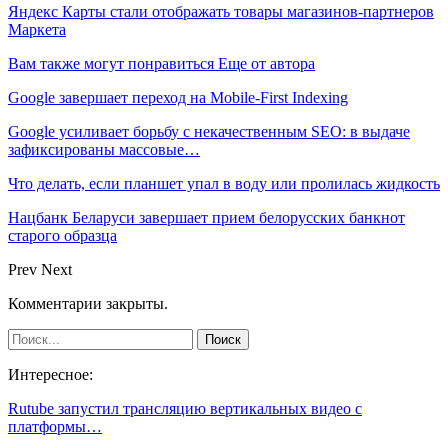
Яндекс Карты стали отображать товары магазинов-партнеров
Маркета
Вам также могут понравиться
Еще от автора
Google завершает переход на Mobile-First Indexing
Google усиливает борьбу с некачественным SEO: в выдаче
зафиксированы массовые…
Что делать, если планшет упал в воду или пролилась жидкость
Нацбанк Беларуси завершает прием белорусских банкнот
старого образца
Prev
Next
Комментарии закрыты.
Интересное:
Rutube запустил трансляцию вертикальных видео с
платформы…