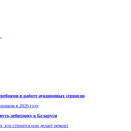
…
еребоями в работе аукционных сервисов
енником в 2026 году
уть дебиторку в Беларуси
х, кто строится или делает ремонт