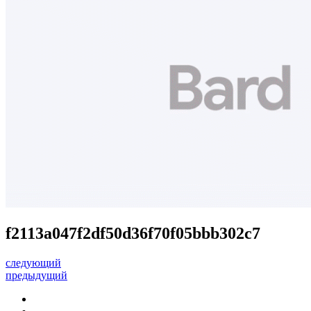
f2113a047f2df50d36f70f05bbb302c7
следующий
предыдущий