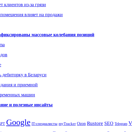
т клиентов из-за грязи
 помещения влияет на продажи
зафиксированы массовые колебания позиций
gma
одов
е
 дебиторку в Беларуси
идания и приемной
овременных машин
вание и полезные инсайты
Google
Rustore
SEO
myTracker
Ozon
GPT
IT-специалисты
Telegram