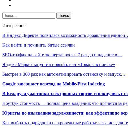
Интересное:
В Яндекс Директе появилась возможность добавления единой
Как найти и починить битые ссылки
SEO-трафик на сайте эксперта: рост в 7 раз до и падение в…
Яндекс Маркет запустил новый отчет «Товары в поиске»
Быстрее в 360 раз: как автоматизировать остановку и запуск…
Google завершает переход на Mobile-First Indexing
В Беларуси участники электронных торгов столкнулись с п
Ноутбук стоимость — полная цена владения: что прячется за ц
Юристы по взысканию задолженности: как эффективно верн
Как выбрать подрядчика на кровельные работы: чек-лист для те