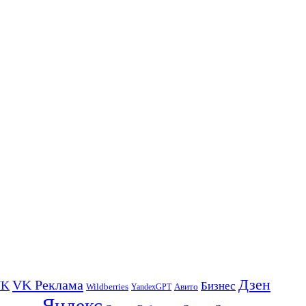
Дзен
VK Реклама
VK
Бизнес
Авито
Wildberries
YandexGPT
Яндекс