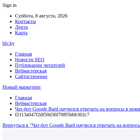
Sign in
Суббота, 8 августа, 2026
Контакты
Лента
Карта
blv.by
Главная
Новости SEO
Публикации читателей
Вебмастерская
Сайтостроение
Новый маркетинг
Главная
Вебмастерская
Чат-бот Google Bard научился отвечать на вопросы в реж
f2113a047f2df50d36f70f05bbb302c7
Вернуться к "Чат-бот Google Bard научился отвечать на вопро