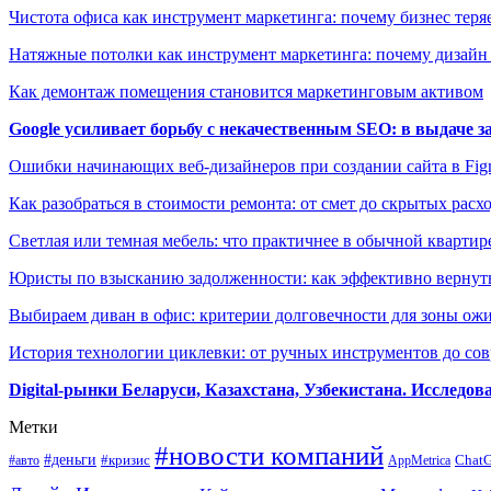
Чистота офиса как инструмент маркетинга: почему бизнес теряе
Натяжные потолки как инструмент маркетинга: почему дизайн
Как демонтаж помещения становится маркетинговым активом
Google усиливает борьбу с некачественным SEO: в выдаче 
Ошибки начинающих веб-дизайнеров при создании сайта в Fi
Как разобраться в стоимости ремонта: от смет до скрытых расх
Светлая или темная мебель: что практичнее в обычной квартир
Юристы по взысканию задолженности: как эффективно вернуть
Выбираем диван в офис: критерии долговечности для зоны ож
История технологии циклевки: от ручных инструментов до с
Digital-рынки Беларуси, Казахстана, Узбекистана. Исследо
Метки
#новости компаний
#деньги
#кризис
Chat
#авто
AppMetrica