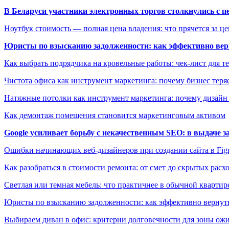
В Беларуси участники электронных торгов столкнулись с п
Ноутбук стоимость — полная цена владения: что прячется за ц
Юристы по взысканию задолженности: как эффективно верн
Как выбрать подрядчика на кровельные работы: чек-лист для те
Чистота офиса как инструмент маркетинга: почему бизнес теряе
Натяжные потолки как инструмент маркетинга: почему дизайн
Как демонтаж помещения становится маркетинговым активом
Google усиливает борьбу с некачественным SEO: в выдаче 
Ошибки начинающих веб-дизайнеров при создании сайта в Fi
Как разобраться в стоимости ремонта: от смет до скрытых расх
Светлая или темная мебель: что практичнее в обычной квартир
Юристы по взысканию задолженности: как эффективно вернуть
Выбираем диван в офис: критерии долговечности для зоны ож