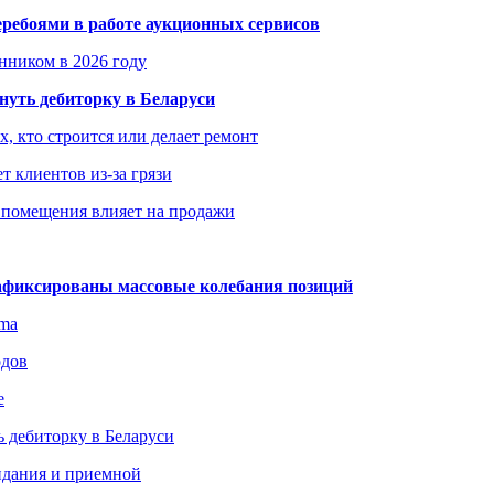
еребоями в работе аукционных сервисов
енником в 2026 году
уть дебиторку в Беларуси
х, кто строится или делает ремонт
т клиентов из-за грязи
 помещения влияет на продажи
зафиксированы массовые колебания позиций
gma
одов
е
 дебиторку в Беларуси
идания и приемной