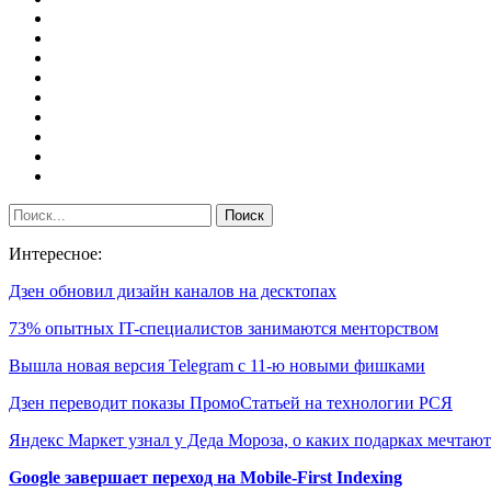
Интересное:
Дзен обновил дизайн каналов на десктопах
73% опытных IT-специалистов занимаются менторством
Вышла новая версия Telegram c 11-ю новыми фишками
Дзен переводит показы ПромоСтатьей на технологии РСЯ
Яндекс Маркет узнал у Деда Мороза, о каких подарках мечта
Google завершает переход на Mobile-First Indexing