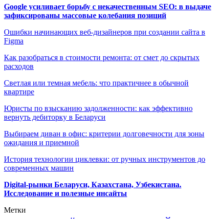
Google усиливает борьбу с некачественным SEO: в выдаче
зафиксированы массовые колебания позиций
Ошибки начинающих веб-дизайнеров при создании сайта в
Figma
Как разобраться в стоимости ремонта: от смет до скрытых
расходов
Светлая или темная мебель: что практичнее в обычной
квартире
Юристы по взысканию задолженности: как эффективно
вернуть дебиторку в Беларуси
Выбираем диван в офис: критерии долговечности для зоны
ожидания и приемной
История технологии циклевки: от ручных инструментов до
современных машин
Digital-рынки Беларуси, Казахстана, Узбекистана.
Исследование и полезные инсайты
Метки