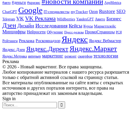
#новости компаний
#деньги
#кризис
#авто
AppMetrica
Google
Rustore
SEO
myTracker
Ozon
ChatGPT
IT-специалисты
VK Реклама
VK
Бизнес
Авито
Wildberries
Telegram
YandexGPT
Дзен
Дизайн
Исследования
Кейсы
Маркетплейс
Курсы
Минцифры
ПромоСтраницы
Нейросети
Обучение
Пресс-релизы
РСЯ
Яндекс
Реклама
Роскомнадзор
Яндекс.Вебмастер
Рейтинги
Яндекс.Маркет
Яндекс.Директ
Яндекс.Дзен
маркетинг
технологии
ремонт
Яндекс.Метрика
интерьер
смартфон
Реклама
© 2026 - Новый маркетинг. Все права защищены.
Любое копирование материалов с нашего ресурса разрешается
только с обратной активной ссылкой на страницу статьи.
Все материалы опубликованные на сайте взяты с открытых
источников и других порталов интернета, все права на
авторство принадлежат их законным владельцам.
Sign in