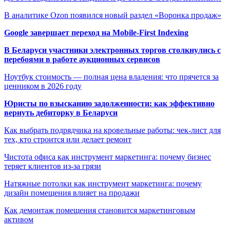
В аналитике Ozon появился новый раздел «Воронка продаж»
Google завершает переход на Mobile-First Indexing
В Беларуси участники электронных торгов столкнулись с
перебоями в работе аукционных сервисов
Ноутбук стоимость — полная цена владения: что прячется за
ценником в 2026 году
Юристы по взысканию задолженности: как эффективно
вернуть дебиторку в Беларуси
Как выбрать подрядчика на кровельные работы: чек-лист для
тех, кто строится или делает ремонт
Чистота офиса как инструмент маркетинга: почему бизнес
теряет клиентов из-за грязи
Натяжные потолки как инструмент маркетинга: почему
дизайн помещения влияет на продажи
Как демонтаж помещения становится маркетинговым
активом