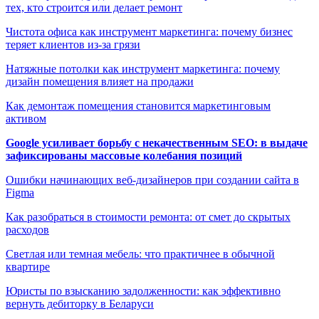
тех, кто строится или делает ремонт
Чистота офиса как инструмент маркетинга: почему бизнес
теряет клиентов из-за грязи
Натяжные потолки как инструмент маркетинга: почему
дизайн помещения влияет на продажи
Как демонтаж помещения становится маркетинговым
активом
Google усиливает борьбу с некачественным SEO: в выдаче
зафиксированы массовые колебания позиций
Ошибки начинающих веб-дизайнеров при создании сайта в
Figma
Как разобраться в стоимости ремонта: от смет до скрытых
расходов
Светлая или темная мебель: что практичнее в обычной
квартире
Юристы по взысканию задолженности: как эффективно
вернуть дебиторку в Беларуси