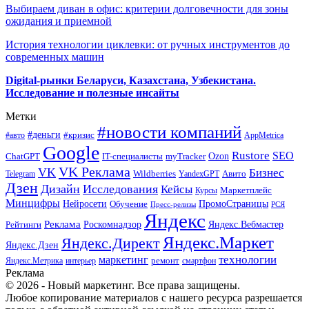
Выбираем диван в офис: критерии долговечности для зоны
ожидания и приемной
История технологии циклевки: от ручных инструментов до
современных машин
Digital-рынки Беларуси, Казахстана, Узбекистана.
Исследование и полезные инсайты
Метки
#новости компаний
#деньги
#кризис
#авто
AppMetrica
Google
Rustore
SEO
myTracker
Ozon
ChatGPT
IT-специалисты
VK Реклама
VK
Бизнес
Авито
Wildberries
Telegram
YandexGPT
Дзен
Дизайн
Исследования
Кейсы
Маркетплейс
Курсы
Минцифры
ПромоСтраницы
Нейросети
Обучение
Пресс-релизы
РСЯ
Яндекс
Реклама
Роскомнадзор
Яндекс.Вебмастер
Рейтинги
Яндекс.Маркет
Яндекс.Директ
Яндекс.Дзен
маркетинг
технологии
ремонт
Яндекс.Метрика
интерьер
смартфон
Реклама
© 2026 - Новый маркетинг. Все права защищены.
Любое копирование материалов с нашего ресурса разрешается