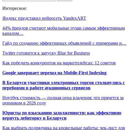
Интересное:
Яндекс представил нейросеть YandexART
44% брендов считают мобильные пуши самым эффективным
каналом…
Гайд по созданию эффективных объявлений с примерами и…
Twitter готовится к запуску Blue for Business
Как победить конкурентов на маркетплейсах: 12 советов
Google завершает переход на Mobile-First Indexing
В Беларуси участники электронных торгов столкнулись с
перебоями в работе аукционных сервисов
Ноутбук стоимость — полная цена владения: что прячется за
ценником в 2026 году
Юристы по взысканию задолженности: как эффективно
вернуть дебиторку в Беларуси
Как выбрать подрядчика на кровельные работы: чек-лист для