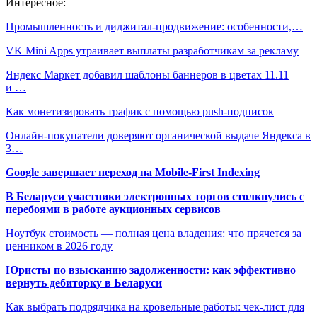
Интересное:
Промышленность и диджитал-продвижение: особенности,…
VK Mini Apps утраивает выплаты разработчикам за рекламу
Яндекс Маркет добавил шаблоны баннеров в цветах 11.11
и …
Как монетизировать трафик с помощью push-подписок
Онлайн-покупатели доверяют органической выдаче Яндекса в
3…
Google завершает переход на Mobile-First Indexing
В Беларуси участники электронных торгов столкнулись с
перебоями в работе аукционных сервисов
Ноутбук стоимость — полная цена владения: что прячется за
ценником в 2026 году
Юристы по взысканию задолженности: как эффективно
вернуть дебиторку в Беларуси
Как выбрать подрядчика на кровельные работы: чек-лист для