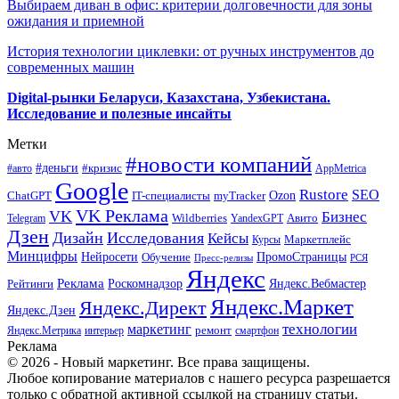
Выбираем диван в офис: критерии долговечности для зоны
ожидания и приемной
История технологии циклевки: от ручных инструментов до
современных машин
Digital-рынки Беларуси, Казахстана, Узбекистана.
Исследование и полезные инсайты
Метки
#новости компаний
#деньги
#кризис
#авто
AppMetrica
Google
Rustore
SEO
myTracker
Ozon
ChatGPT
IT-специалисты
VK Реклама
VK
Бизнес
Авито
Wildberries
Telegram
YandexGPT
Дзен
Дизайн
Исследования
Кейсы
Маркетплейс
Курсы
Минцифры
ПромоСтраницы
Нейросети
Обучение
Пресс-релизы
РСЯ
Яндекс
Реклама
Роскомнадзор
Яндекс.Вебмастер
Рейтинги
Яндекс.Маркет
Яндекс.Директ
Яндекс.Дзен
маркетинг
технологии
ремонт
Яндекс.Метрика
интерьер
смартфон
Реклама
© 2026 - Новый маркетинг. Все права защищены.
Любое копирование материалов с нашего ресурса разрешается
только с обратной активной ссылкой на страницу статьи.