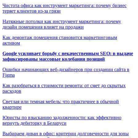
Чистота офиса как инструмент маркетинга: почему бизнес
теряет клиентов из-за грязи
Натяжные потолки как инструмент маркетинга: почему
дизайн помещения влияет на продажи
Как демонтаж помещения становится маркетинговым
активом
Google усиливает борьбу с некачественным SEO: в выдаче
зафиксированы массовые колебания позиций
Ошибки начинающих веб-дизайнеров при создании сайта в
Figma
Как разобраться в стоимости ремонта: от смет до скрытых
расходов
Светлая или темная мебель: что практичнее в обычной
квартире
Юристы по взысканию задолженности: как эффективно
вернуть дебиторку в Беларуси
Выбираем диван в офис: критерии долговечности для зоны