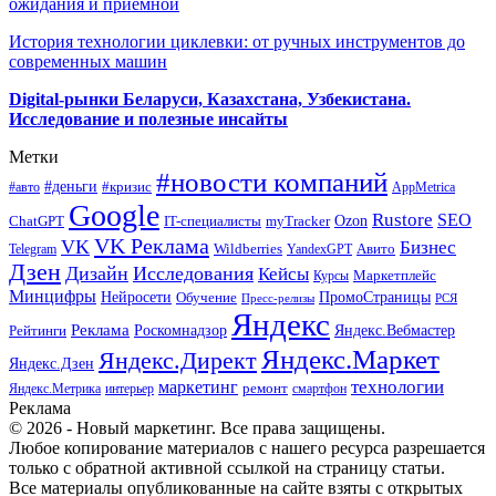
ожидания и приемной
История технологии циклевки: от ручных инструментов до
современных машин
Digital-рынки Беларуси, Казахстана, Узбекистана.
Исследование и полезные инсайты
Метки
#новости компаний
#деньги
#кризис
#авто
AppMetrica
Google
Rustore
SEO
myTracker
Ozon
ChatGPT
IT-специалисты
VK Реклама
VK
Бизнес
Авито
Wildberries
Telegram
YandexGPT
Дзен
Дизайн
Исследования
Кейсы
Маркетплейс
Курсы
Минцифры
ПромоСтраницы
Нейросети
Обучение
Пресс-релизы
РСЯ
Яндекс
Реклама
Роскомнадзор
Яндекс.Вебмастер
Рейтинги
Яндекс.Маркет
Яндекс.Директ
Яндекс.Дзен
маркетинг
технологии
ремонт
Яндекс.Метрика
интерьер
смартфон
Реклама
© 2026 - Новый маркетинг. Все права защищены.
Любое копирование материалов с нашего ресурса разрешается
только с обратной активной ссылкой на страницу статьи.
Все материалы опубликованные на сайте взяты с открытых