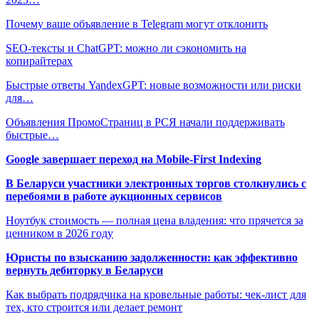
Почему ваше объявление в Telegram могут отклонить
SEO-тексты и ChatGPT: можно ли сэкономить на
копирайтерах
Быстрые ответы YandexGPT: новые возможности или риски
для…
Объявления ПромоСтраниц в РСЯ начали поддерживать
быстрые…
Google завершает переход на Mobile-First Indexing
В Беларуси участники электронных торгов столкнулись с
перебоями в работе аукционных сервисов
Ноутбук стоимость — полная цена владения: что прячется за
ценником в 2026 году
Юристы по взысканию задолженности: как эффективно
вернуть дебиторку в Беларуси
Как выбрать подрядчика на кровельные работы: чек-лист для
тех, кто строится или делает ремонт