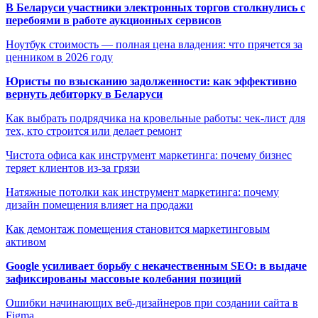
В Беларуси участники электронных торгов столкнулись с
перебоями в работе аукционных сервисов
Ноутбук стоимость — полная цена владения: что прячется за
ценником в 2026 году
Юристы по взысканию задолженности: как эффективно
вернуть дебиторку в Беларуси
Как выбрать подрядчика на кровельные работы: чек-лист для
тех, кто строится или делает ремонт
Чистота офиса как инструмент маркетинга: почему бизнес
теряет клиентов из-за грязи
Натяжные потолки как инструмент маркетинга: почему
дизайн помещения влияет на продажи
Как демонтаж помещения становится маркетинговым
активом
Google усиливает борьбу с некачественным SEO: в выдаче
зафиксированы массовые колебания позиций
Ошибки начинающих веб-дизайнеров при создании сайта в
Figma