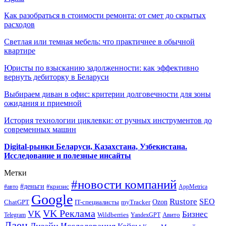
Как разобраться в стоимости ремонта: от смет до скрытых
расходов
Светлая или темная мебель: что практичнее в обычной
квартире
Юристы по взысканию задолженности: как эффективно
вернуть дебиторку в Беларуси
Выбираем диван в офис: критерии долговечности для зоны
ожидания и приемной
История технологии циклевки: от ручных инструментов до
современных машин
Digital-рынки Беларуси, Казахстана, Узбекистана.
Исследование и полезные инсайты
Метки
#новости компаний
#деньги
#кризис
#авто
AppMetrica
Google
Rustore
SEO
myTracker
Ozon
ChatGPT
IT-специалисты
VK Реклама
VK
Бизнес
Авито
Wildberries
Telegram
YandexGPT
Дзен
Дизайн
Исследования