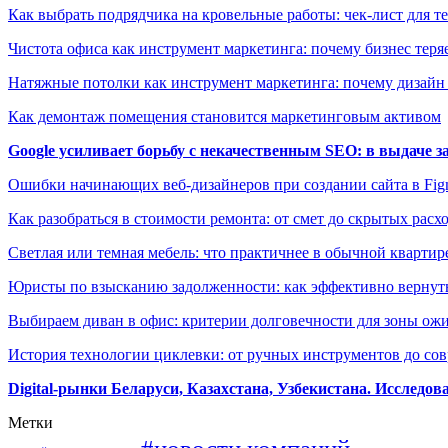
Как выбрать подрядчика на кровельные работы: чек-лист для те
Чистота офиса как инструмент маркетинга: почему бизнес теряе
Натяжные потолки как инструмент маркетинга: почему дизайн
Как демонтаж помещения становится маркетинговым активом
Google усиливает борьбу с некачественным SEO: в выдаче 
Ошибки начинающих веб-дизайнеров при создании сайта в Fi
Как разобраться в стоимости ремонта: от смет до скрытых расх
Светлая или темная мебель: что практичнее в обычной квартир
Юристы по взысканию задолженности: как эффективно вернуть
Выбираем диван в офис: критерии долговечности для зоны ож
История технологии циклевки: от ручных инструментов до с
Digital-рынки Беларуси, Казахстана, Узбекистана. Исследо
Метки