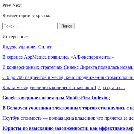
Prev
Next
Комментарии закрыты.
Интересное:
Яндекс удлиняет Сплит
В сервисе AppMetrica появились «А/Б-эксперименты»
В конверсионных стратегиях Яндекс Директа появилась нова
С 0 до 700 пациентов в месяц: кейс продвижения стоматологи
Как за месяц увеличить количество заявок в 1,7 раза, а их…
Google завершает переход на Mobile-First Indexing
В Беларуси участники электронных торгов столкнулись с п
Ноутбук стоимость — полная цена владения: что прячется за ц
Юристы по взысканию задолженности: как эффективно верн