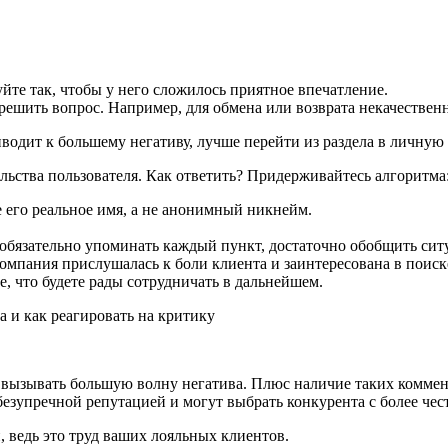
йте так, чтобы у него сложилось приятное впечатление.
ить вопрос. Например, для обмена или возврата некачественно
иводит к большему негативу, лучше перейти из раздела в личную
льства пользователя. Как ответить? Придерживайтесь алгоритма
е его реальное имя, а не анонимный никнейм.
еобязательно упоминать каждый пункт, достаточно обобщить си
компания прислушалась к боли клиента и заинтересована в поис
, что будете рады сотрудничать в дальнейшем.
т вызывать большую волну негатива. Плюс наличие таких коммен
 безупречной репутацией и могут выбрать конкурента с более ч
, ведь это труд ваших лояльных клиентов.