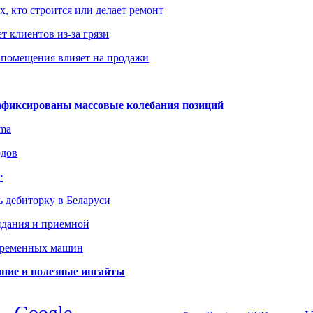
х, кто строится или делает ремонт
т клиентов из-за грязи
 помещения влияет на продажи
зафиксированы массовые колебания позиций
gma
одов
е
 дебиторку в Беларуси
идания и приемной
овременных машин
вание и полезные инсайты
Google