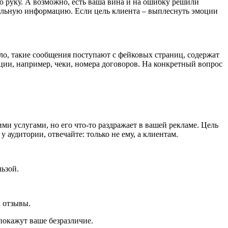
ю руку. А возможно, есть ваша вина и на ошибку решили
ительную информацию. Если цель клиента – выплеснуть эмоции
ло, такие сообщения поступают с фейковых страниц, содержат
ции, например, чеки, номера договоров. На конкретный вопрос
ми услугами, но его что-то раздражает в вашей рекламе. Цель
у аудитории, отвечайте: только не ему, а клиентам.
льзой.
а отзывы.
покажут ваше безразличие.