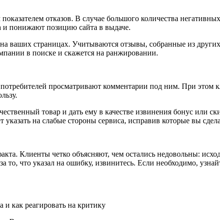
показателем отказов. В случае большого количества негативных
ва и понижают позицию сайта в выдаче.
а ваших страницах. Учитываются отзывы, собранные из других 
мпании в поиске и скажется на ранжировании.
5% потребителей просматривают комментарии под ним. При этом 
ользу.
ественный товар и дать ему в качестве извинения бонус или ски
указать на слабые стороны сервиса, исправив которые вы сдел
 факта. Клиенты четко объясняют, чем остались недовольны: ис
а то, что указал на ошибку, извинитесь. Если необходимо, узнай