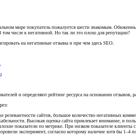
льном мире покупатель пожалуется шести знакомым. Обиженный 
В том числе к негативной. Но так ли это плохо для репутации?
еагировать на негативные отзывы и при чем здесь SEO.
…
о
ателей и определяют рейтинг ресурса на основании отзывов, р
рез:
ке релевантности сайтов, большое количество негативных комме
абельности. Высокая оценка сайта привлекает внимание, и польз
лохие показатели по метрике. При низком показателе клиенты с
провели эксперимент, согласно которому наличие хотя бы 1–4 п