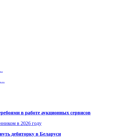
я…
и…
еребоями в работе аукционных сервисов
енником в 2026 году
уть дебиторку в Беларуси