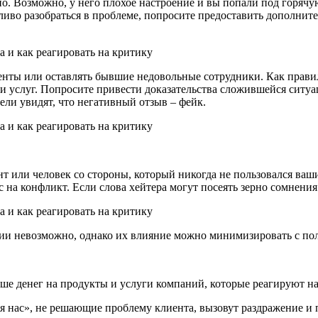
о. Возможно, у него плохое настроение и вы попали под горячу
ежливо разобраться в проблеме, попросите предоставить дополн
.
енты или оставлять бывшие недовольные сотрудники. Как прави
 услуг. Попросите привести доказательства сложившейся ситуа
тели увидят, что негативный отзыв – фейк.
нт или человек со стороны, который никогда не пользовался ваши
 на конфликт. Если слова хейтера могут посеять зерно сомнения 
ии невозможно, однако их влияние можно минимизировать с по
ьше денег на продукты и услуги компаний, которые реагируют н
я нас», не решающие проблему клиента, вызовут раздражение и 