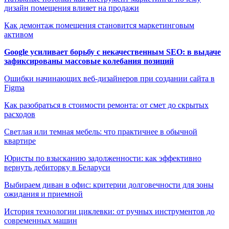
дизайн помещения влияет на продажи
Как демонтаж помещения становится маркетинговым
активом
Google усиливает борьбу с некачественным SEO: в выдаче
зафиксированы массовые колебания позиций
Ошибки начинающих веб-дизайнеров при создании сайта в
Figma
Как разобраться в стоимости ремонта: от смет до скрытых
расходов
Светлая или темная мебель: что практичнее в обычной
квартире
Юристы по взысканию задолженности: как эффективно
вернуть дебиторку в Беларуси
Выбираем диван в офис: критерии долговечности для зоны
ожидания и приемной
История технологии циклевки: от ручных инструментов до
современных машин