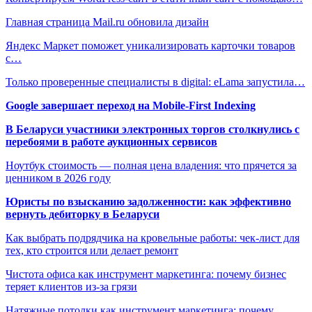
Главная страница Mail.ru обновила дизайн
Яндекс Маркет поможет уникализировать карточки товаров
с…
Только проверенные специалисты в digital: eLama запустила…
Google завершает переход на Mobile-First Indexing
В Беларуси участники электронных торгов столкнулись с
перебоями в работе аукционных сервисов
Ноутбук стоимость — полная цена владения: что прячется за
ценником в 2026 году
Юристы по взысканию задолженности: как эффективно
вернуть дебиторку в Беларуси
Как выбрать подрядчика на кровельные работы: чек-лист для
тех, кто строится или делает ремонт
Чистота офиса как инструмент маркетинга: почему бизнес
теряет клиентов из-за грязи
Натяжные потолки как инструмент маркетинга: почему