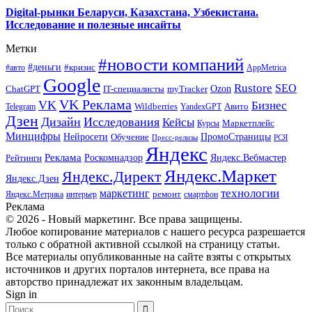
Digital-рынки Беларуси, Казахстана, Узбекистана.
Исследование и полезные инсайты
Метки
#новости компаний
#деньги
#кризис
#авто
AppMetrica
Google
Rustore
SEO
myTracker
Ozon
ChatGPT
IT-специалисты
VK Реклама
VK
Бизнес
Авито
Wildberries
Telegram
YandexGPT
Дзен
Дизайн
Исследования
Кейсы
Маркетплейс
Курсы
Минцифры
ПромоСтраницы
Нейросети
Обучение
Пресс-релизы
РСЯ
Яндекс
Реклама
Роскомнадзор
Яндекс.Вебмастер
Рейтинги
Яндекс.Маркет
Яндекс.Директ
Яндекс.Дзен
маркетинг
технологии
ремонт
Яндекс.Метрика
интерьер
смартфон
Реклама
© 2026 - Новый маркетинг. Все права защищены.
Любое копирование материалов с нашего ресурса разрешается
только с обратной активной ссылкой на страницу статьи.
Все материалы опубликованные на сайте взяты с открытых
источников и других порталов интернета, все права на
авторство принадлежат их законным владельцам.
Sign in