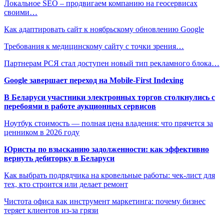
Локальное SEO – продвигаем компанию на геосервисах
своими…
Как адаптировать сайт к ноябрьскому обновлению Google
Требования к медицинскому сайту с точки зрения…
Партнерам РСЯ стал доступен новый тип рекламного блока…
Google завершает переход на Mobile-First Indexing
В Беларуси участники электронных торгов столкнулись с
перебоями в работе аукционных сервисов
Ноутбук стоимость — полная цена владения: что прячется за
ценником в 2026 году
Юристы по взысканию задолженности: как эффективно
вернуть дебиторку в Беларуси
Как выбрать подрядчика на кровельные работы: чек-лист для
тех, кто строится или делает ремонт
Чистота офиса как инструмент маркетинга: почему бизнес
теряет клиентов из-за грязи