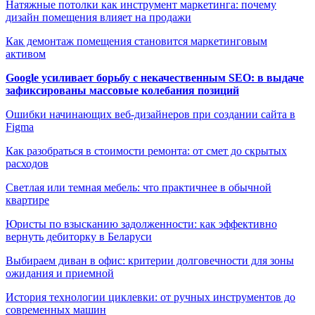
Натяжные потолки как инструмент маркетинга: почему
дизайн помещения влияет на продажи
Как демонтаж помещения становится маркетинговым
активом
Google усиливает борьбу с некачественным SEO: в выдаче
зафиксированы массовые колебания позиций
Ошибки начинающих веб-дизайнеров при создании сайта в
Figma
Как разобраться в стоимости ремонта: от смет до скрытых
расходов
Светлая или темная мебель: что практичнее в обычной
квартире
Юристы по взысканию задолженности: как эффективно
вернуть дебиторку в Беларуси
Выбираем диван в офис: критерии долговечности для зоны
ожидания и приемной
История технологии циклевки: от ручных инструментов до
современных машин