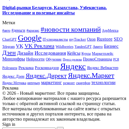
Digital-рынки Беларуси, Казахстана, Узбекистана.
Исследование и полезные инсайты
Метки
#новости компаний
#деньги
#кризис
#авто
AppMetrica
Google
Rustore
SEO
myTracker
Ozon
ChatGPT
IT-специалисты
VK Реклама
VK
Бизнес
Авито
Wildberries
Telegram
YandexGPT
Дзен
Дизайн
Исследования
Кейсы
Маркетплейс
Курсы
Минцифры
ПромоСтраницы
Нейросети
Обучение
Пресс-релизы
РСЯ
Яндекс
Реклама
Роскомнадзор
Яндекс.Вебмастер
Рейтинги
Яндекс.Маркет
Яндекс.Директ
Яндекс.Дзен
маркетинг
технологии
ремонт
Яндекс.Метрика
интерьер
смартфон
Реклама
© 2026 - Новый маркетинг. Все права защищены.
Любое копирование материалов с нашего ресурса разрешается
только с обратной активной ссылкой на страницу статьи.
Все материалы опубликованные на сайте взяты с открытых
источников и других порталов интернета, все права на
авторство принадлежат их законным владельцам.
Sign in