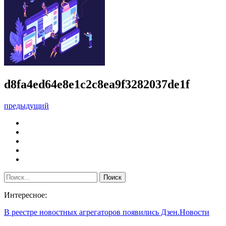
d8fa4ed64e8e1c2c8ea9f3282037de1f
предыдущий
Интересное:
В реестре новостных агрегаторов появились Дзен.Новости