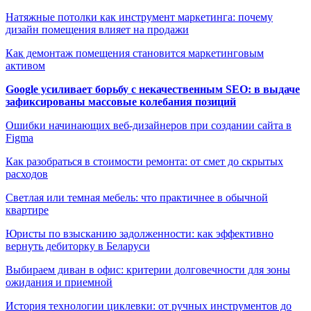
Натяжные потолки как инструмент маркетинга: почему
дизайн помещения влияет на продажи
Как демонтаж помещения становится маркетинговым
активом
Google усиливает борьбу с некачественным SEO: в выдаче
зафиксированы массовые колебания позиций
Ошибки начинающих веб-дизайнеров при создании сайта в
Figma
Как разобраться в стоимости ремонта: от смет до скрытых
расходов
Светлая или темная мебель: что практичнее в обычной
квартире
Юристы по взысканию задолженности: как эффективно
вернуть дебиторку в Беларуси
Выбираем диван в офис: критерии долговечности для зоны
ожидания и приемной
История технологии циклевки: от ручных инструментов до