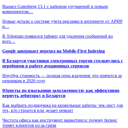
Вышел Gutenberg 13.1 с набором улучшений и новым
компонентом…
Новые детали о системе учета рекламы в интернете от АРИР
и…
В Telegram появился таймер для удаления сообщений во
всех…
Google завершает переход на Mobile-First Indexing
В Беларуси участники электронных торгов столкнулись с
перебоями в работе аукционных сервисов
Ноутбук стоимость — полная цена владения: что прячется за
ценником в 2026 году
Юристы по взысканию задолженности: как эффективно
вернуть дебиторку в Беларуси
Как выбрать подрядчика на кровельные работы: чек-лист для
тех, кто строится или делает ремонт
Чистота офиса как инструмент маркетинга: почему бизнес
теряет клиентов из-за грязи