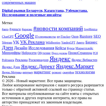
современных машин
Digital-рынки Беларуси, Казахстана, Узбекистана.
Исследование и полезные инсайты
Метки
#новости компаний
#деньги
#кризис
#авто
AppMetrica
Google
Rustore
SEO
myTracker
Ozon
ChatGPT
IT-специалисты
VK Реклама
VK
Бизнес
Авито
Wildberries
Telegram
YandexGPT
Дзен
Дизайн
Исследования
Кейсы
Маркетплейс
Курсы
Минцифры
ПромоСтраницы
Нейросети
Обучение
Пресс-релизы
РСЯ
Яндекс
Реклама
Роскомнадзор
Яндекс.Вебмастер
Рейтинги
Яндекс.Маркет
Яндекс.Директ
Яндекс.Дзен
маркетинг
технологии
ремонт
Яндекс.Метрика
интерьер
смартфон
Реклама
© 2026 - Новый маркетинг. Все права защищены.
Любое копирование материалов с нашего ресурса разрешается
только с обратной активной ссылкой на страницу статьи.
Все материалы опубликованные на сайте взяты с открытых
источников и других порталов интернета, все права на
авторство принадлежат их законным владельцам.