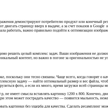
бражения демонстрируют потребителю продукт или конечный резу
т двигать страницу вверх в выдаче, а за счет показов в Googl
ачала работать, важно правильно подойти к оптимизации изобра
ходимо решить целый комплекс задач. Ваши изображения не долж
уникальный контент, но важно в погоне за оригинальностью не у
е, поскольку они тесно связаны. Чаще всего, когда говорят о к
лексную задачу — найти оптимальный размер и вес файла, чтобы
рузиться фото, а если их много, время загрузки всей страницы м
 p, не имеет смысла вставлять картинку 1200 х 800. Конечно, д
 при этом может пострадать качество — появится мыльность, неж
овать картинки без ущерба для качества. Сделать ресамплинг м