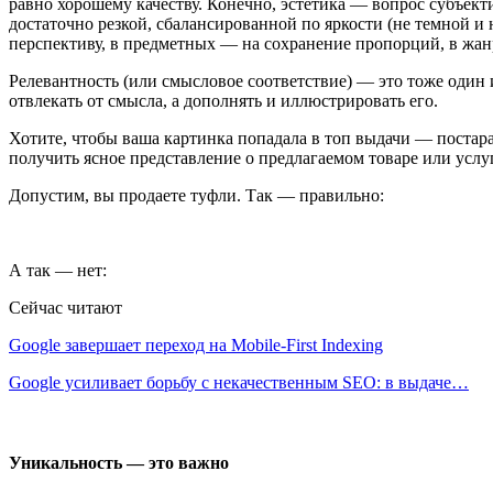
равно хорошему качеству. Конечно, эстетика — вопрос субъек
достаточно резкой, сбалансированной по яркости (не темной 
перспективу, в предметных — на сохранение пропорций, в жа
Релевантность (или смысловое соответствие) — это тоже один 
отвлекать от смысла, а дополнять и иллюстрировать его.
Хотите, чтобы ваша картинка попадала в топ выдачи — постара
получить ясное представление о предлагаемом товаре или услу
Допустим, вы продаете туфли. Так — правильно:
А так — нет:
Сейчас читают
Google завершает переход на Mobile-First Indexing
Google усиливает борьбу с некачественным SEO: в выдаче…
Уникальность — это важно