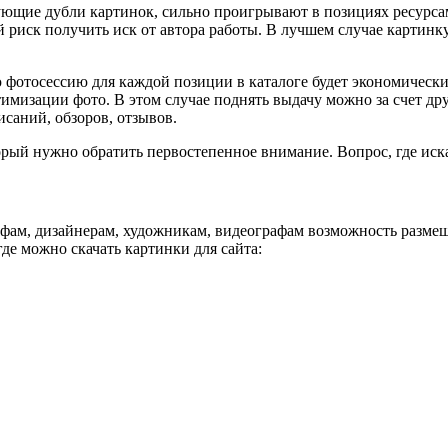
ющие дубли картинок, сильно проигрывают в позициях ресурс
й риск получить иск от автора работы. В лучшем случае картинку
ую фотосессию для каждой позиции в каталоге будет экономичес
тимизации фото. В этом случае поднять выдачу можно за счет д
саний, обзоров, отзывов.
торый нужно обратить первостепенное внимание. Вопрос, где ис
афам, дизайнерам, художникам, видеографам возможность размещ
де можно скачать картинки для сайта: