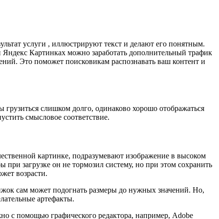
льтат услуги , иллюстрируют текст и делают его понятным.
e и Яндекс Картинках можно заработать дополнительный трафик
жений. Это поможет поисковикам распознавать ваш контент и
ны грузиться слишком долго, одинаково хорошо отображаться
пустить смысловое соответствие.
ачественной картинке, подразумевают изображение в высоком
 при загрузке он не тормозил систему, но при этом сохранить
ожет возрасти.
вижок сам может подогнать размеры до нужных значений. Но,
елательные артефакты.
ожно с помощью графического редактора, например, Adobe