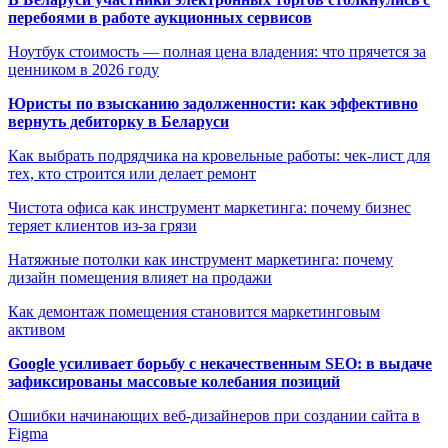
перебоями в работе аукционных сервисов
Ноутбук стоимость — полная цена владения: что прячется за
ценником в 2026 году
Юристы по взысканию задолженности: как эффективно
вернуть дебиторку в Беларуси
Как выбрать подрядчика на кровельные работы: чек-лист для
тех, кто строится или делает ремонт
Чистота офиса как инструмент маркетинга: почему бизнес
теряет клиентов из-за грязи
Натяжные потолки как инструмент маркетинга: почему
дизайн помещения влияет на продажи
Как демонтаж помещения становится маркетинговым
активом
Google усиливает борьбу с некачественным SEO: в выдаче
зафиксированы массовые колебания позиций
Ошибки начинающих веб-дизайнеров при создании сайта в
Figma