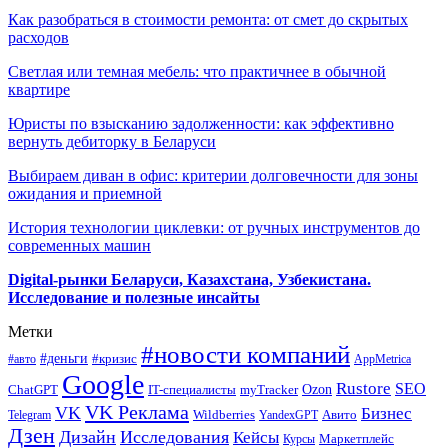
Как разобраться в стоимости ремонта: от смет до скрытых
расходов
Светлая или темная мебель: что практичнее в обычной
квартире
Юристы по взысканию задолженности: как эффективно
вернуть дебиторку в Беларуси
Выбираем диван в офис: критерии долговечности для зоны
ожидания и приемной
История технологии циклевки: от ручных инструментов до
современных машин
Digital-рынки Беларуси, Казахстана, Узбекистана.
Исследование и полезные инсайты
Метки
#новости компаний
#деньги
#кризис
#авто
AppMetrica
Google
Rustore
SEO
myTracker
Ozon
ChatGPT
IT-специалисты
VK Реклама
VK
Бизнес
Авито
Wildberries
Telegram
YandexGPT
Дзен
Дизайн
Исследования
Кейсы
Маркетплейс
Курсы