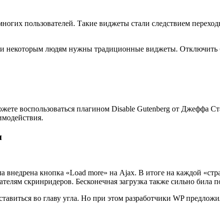
многих пользователей. Такие виджеты стали следствием переход
и, и некоторым людям нужны традиционные виджеты. Отключить 
можете воспользоваться плагином Disable Gutenberg от Джеффа С
имодействия.
и
ла внедрена кнопка «Load more» на Ajax. В итоге на каждой «ст
ателям скринридеров. Бесконечная загрузка также сильно била 
ставиться во главу угла. Но при этом разработчики WP предложи