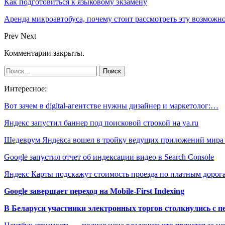
Как подготовиться к языковому экзамену
Аренда микроавтобуса, почему стоит рассмотреть эту возможн
Prev
Next
Комментарии закрыты.
Интересное:
Вот зачем в digital-агентстве нужны дизайнер и маркетолог:…
Яндекс запустил баннер под поисковой строкой на ya.ru
Шедеврум Яндекса вошел в тройку ведущих приложений мира
Google запустил отчет об индексации видео в Search Console
Яндекс Карты подскажут стоимость проезда по платным дорог
Google завершает переход на Mobile-First Indexing
В Беларуси участники электронных торгов столкнулись с п