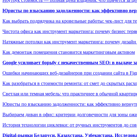
Ноутбук стоимость — полная цена владения: что прячется за ц
Юристы по взысканию задолженности: как эффективно верн
Как выбрать подрядчика на кровельные работы: чек-лист для те
Чистота офиса как инструмент маркетинга: почему бизнес теряе
Натяжные потолки как инструмент маркетинга: почему дизайн
Как демонтаж помещения становится маркетинговым активом
Google усиливает борьбу с некачественным SEO: в выдаче 
Ошибки начинающих веб-дизайнеров при создании сайта в Fi
Как разобраться в стоимости ремонта: от смет до скрытых расх
Светлая или темная мебель: что практичнее в обычной квартир
Юристы по взысканию задолженности: как эффективно вернуть
Выбираем диван в офис: критерии долговечности для зоны ож
История технологии циклевки: от ручных инструментов до с
Digital-рынки Беларуси, Казахстана, Узбекистана. Исследо