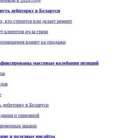
енником в 2026 году
уть дебиторку в Беларуси
х, кто строится или делает ремонт
т клиентов из-за грязи
 помещения влияет на продажи
зафиксированы массовые колебания позиций
gma
одов
е
 дебиторку в Беларуси
идания и приемной
овременных машин
вание и полезные инсайты