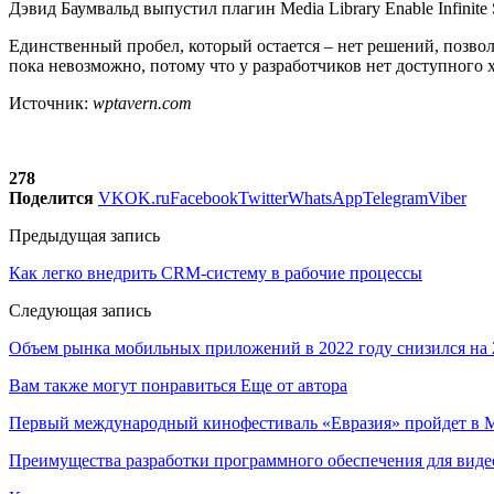
Дэвид Баумвальд выпустил плагин Media Library Enable Infinit
Единственный пробел, который остается – нет решений, позво
пока невозможно, потому что у разработчиков нет доступного х
Источник:
wptavern.com
278
Поделится
VK
OK.ru
Facebook
Twitter
WhatsApp
Telegram
Viber
Предыдущая запись
Как легко внедрить CRM-систему в рабочие процессы
Следующая запись
Объем рынка мобильных приложений в 2022 году снизился на
Вам также могут понравиться
Еще от автора
Первый международный кинофестиваль «Евразия» пройдет в Мо
Преимущества разработки программного обеспечения для виде