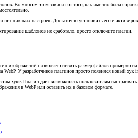
лонов. Во многом этом зависит от того, как именно была спроек
мостоятельно.
его нет никаких настроек. Достаточно установить его и активиров
ктирование шаблонов не сработало, просто отключите плагин.
 тип изображений позволяет снизить размер файлов примерно на
 WebP. У разработчиков плагинов просто появился новый хук ima
этом хуке. Плагин дает возможность пользователям настраиват
бражения в WebP или оставить их в базовом формате.
…
о