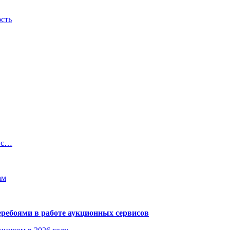
ость
 с…
ам
еребоями в работе аукционных сервисов