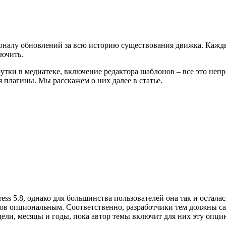
оналу обновлений за всю историю существования движка. Каждый
лючить.
утки в медиатеке, включение редактора шаблонов – все это не
 плагины. Мы расскажем о них далее в статье.
s 5.8, однако для большинства пользователей она так и осталась
нов опциональным. Соответственно, разработчики тем должны са
дели, месяцы и годы, пока автор темы включит для них эту опци