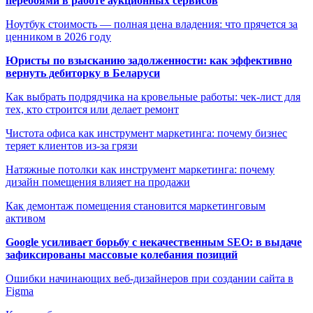
перебоями в работе аукционных сервисов
Ноутбук стоимость — полная цена владения: что прячется за
ценником в 2026 году
Юристы по взысканию задолженности: как эффективно
вернуть дебиторку в Беларуси
Как выбрать подрядчика на кровельные работы: чек-лист для
тех, кто строится или делает ремонт
Чистота офиса как инструмент маркетинга: почему бизнес
теряет клиентов из-за грязи
Натяжные потолки как инструмент маркетинга: почему
дизайн помещения влияет на продажи
Как демонтаж помещения становится маркетинговым
активом
Google усиливает борьбу с некачественным SEO: в выдаче
зафиксированы массовые колебания позиций
Ошибки начинающих веб-дизайнеров при создании сайта в
Figma