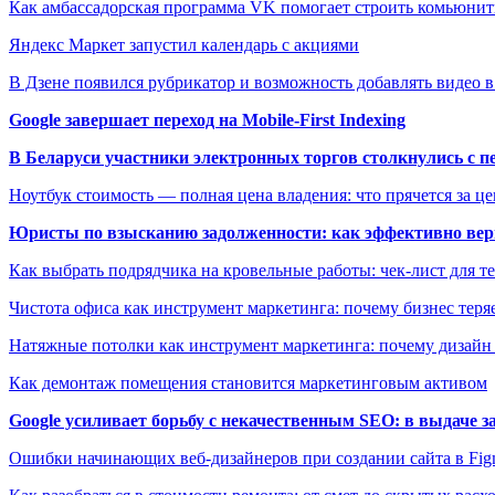
Как амбассадорская программа VK помогает строить комьюн
Яндекс Маркет запустил календарь с акциями
В Дзене появился рубрикатор и возможность добавлять видео 
Google завершает переход на Mobile-First Indexing
В Беларуси участники электронных торгов столкнулись с п
Ноутбук стоимость — полная цена владения: что прячется за ц
Юристы по взысканию задолженности: как эффективно верн
Как выбрать подрядчика на кровельные работы: чек-лист для те
Чистота офиса как инструмент маркетинга: почему бизнес теряе
Натяжные потолки как инструмент маркетинга: почему дизайн
Как демонтаж помещения становится маркетинговым активом
Google усиливает борьбу с некачественным SEO: в выдаче 
Ошибки начинающих веб-дизайнеров при создании сайта в Fi