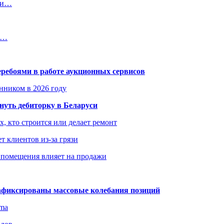
ити…
в…
еребоями в работе аукционных сервисов
енником в 2026 году
уть дебиторку в Беларуси
х, кто строится или делает ремонт
т клиентов из-за грязи
 помещения влияет на продажи
зафиксированы массовые колебания позиций
gma