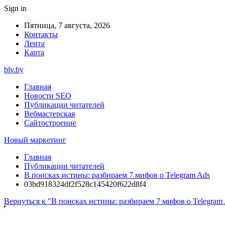
Sign in
Пятница, 7 августа, 2026
Контакты
Лента
Карта
blv.by
Главная
Новости SEO
Публикации читателей
Вебмастерская
Сайтостроение
Новый маркетинг
Главная
Публикации читателей
В поисках истины: разбираем 7 мифов о Telegram Ads
03bd918324df2f528c145420f622d8f4
Вернуться к "В поисках истины: разбираем 7 мифов о Telegram