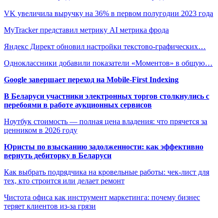
VK увеличила выручку на 36% в первом полугодии 2023 года
MyTracker представил метрику AI метрика фрода
Яндекс Директ обновил настройки текстово-графических…
Одноклассники добавили показатели «Моментов» в общую…
Google завершает переход на Mobile-First Indexing
В Беларуси участники электронных торгов столкнулись с
перебоями в работе аукционных сервисов
Ноутбук стоимость — полная цена владения: что прячется за
ценником в 2026 году
Юристы по взысканию задолженности: как эффективно
вернуть дебиторку в Беларуси
Как выбрать подрядчика на кровельные работы: чек-лист для
тех, кто строится или делает ремонт
Чистота офиса как инструмент маркетинга: почему бизнес
теряет клиентов из-за грязи