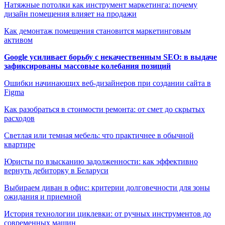
Натяжные потолки как инструмент маркетинга: почему
дизайн помещения влияет на продажи
Как демонтаж помещения становится маркетинговым
активом
Google усиливает борьбу с некачественным SEO: в выдаче
зафиксированы массовые колебания позиций
Ошибки начинающих веб-дизайнеров при создании сайта в
Figma
Как разобраться в стоимости ремонта: от смет до скрытых
расходов
Светлая или темная мебель: что практичнее в обычной
квартире
Юристы по взысканию задолженности: как эффективно
вернуть дебиторку в Беларуси
Выбираем диван в офис: критерии долговечности для зоны
ожидания и приемной
История технологии циклевки: от ручных инструментов до
современных машин