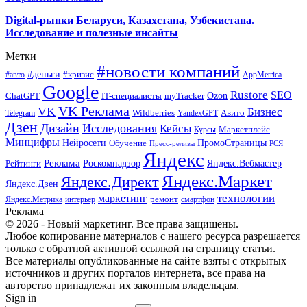
Digital-рынки Беларуси, Казахстана, Узбекистана.
Исследование и полезные инсайты
Метки
#новости компаний
#деньги
#кризис
#авто
AppMetrica
Google
Rustore
SEO
myTracker
Ozon
ChatGPT
IT-специалисты
VK Реклама
VK
Бизнес
Авито
Wildberries
Telegram
YandexGPT
Дзен
Дизайн
Исследования
Кейсы
Маркетплейс
Курсы
Минцифры
ПромоСтраницы
Нейросети
Обучение
Пресс-релизы
РСЯ
Яндекс
Реклама
Роскомнадзор
Яндекс.Вебмастер
Рейтинги
Яндекс.Маркет
Яндекс.Директ
Яндекс.Дзен
маркетинг
технологии
ремонт
Яндекс.Метрика
интерьер
смартфон
Реклама
© 2026 - Новый маркетинг. Все права защищены.
Любое копирование материалов с нашего ресурса разрешается
только с обратной активной ссылкой на страницу статьи.
Все материалы опубликованные на сайте взяты с открытых
источников и других порталов интернета, все права на
авторство принадлежат их законным владельцам.
Sign in