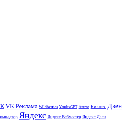
Дзен
VK Реклама
VK
Бизнес
Авито
Wildberries
YandexGPT
Яндекс
комнадзор
Яндекс.Вебмастер
Яндекс.Дзен