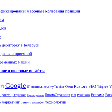
зафиксированы массовые колебания позиций
gma
одов
е
 дебиторку в Беларуси
идания и приемной
овременных машин
вание и полезные инсайты
Google
Rustore
SEO
myTracker
Ozon
GPT
IT-специалисты
Telegram
ПромоСтраницы
Реклама
Рос
йросети
Обучение
Рейтинги
Пресс-релизы
РСЯ
маркетинг
технологии
ремонт
р
смартфон