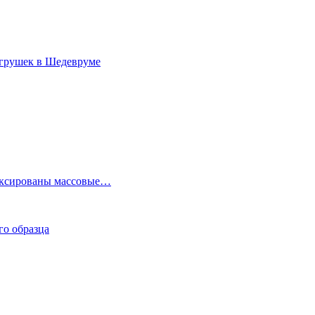
игрушек в Шедевруме
фиксированы массовые…
го образца