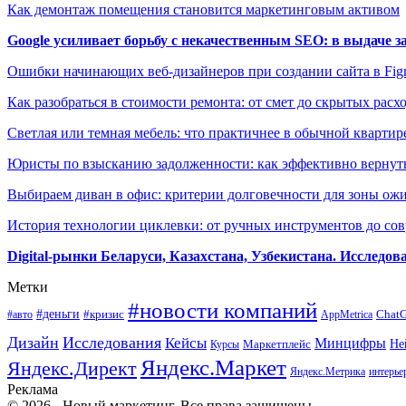
Как демонтаж помещения становится маркетинговым активом
Google усиливает борьбу с некачественным SEO: в выдаче 
Ошибки начинающих веб-дизайнеров при создании сайта в Fi
Как разобраться в стоимости ремонта: от смет до скрытых расх
Светлая или темная мебель: что практичнее в обычной квартир
Юристы по взысканию задолженности: как эффективно вернуть
Выбираем диван в офис: критерии долговечности для зоны ож
История технологии циклевки: от ручных инструментов до с
Digital-рынки Беларуси, Казахстана, Узбекистана. Исследо
Метки
#новости компаний
#деньги
#кризис
Chat
#авто
AppMetrica
Дизайн
Исследования
Кейсы
Минцифры
Маркетплейс
Не
Курсы
Яндекс.Маркет
Яндекс.Директ
Яндекс.Метрика
интерье
Реклама
© 2026 - Новый маркетинг. Все права защищены.