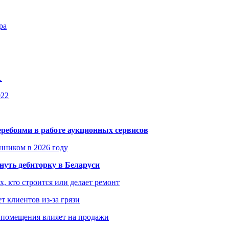
ра
…
022
еребоями в работе аукционных сервисов
енником в 2026 году
уть дебиторку в Беларуси
х, кто строится или делает ремонт
т клиентов из-за грязи
 помещения влияет на продажи