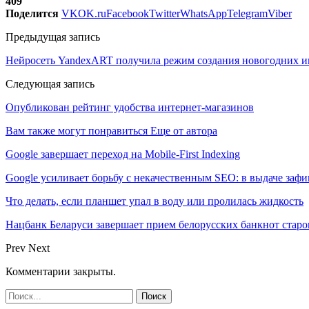
409
Поделится
VK
OK.ru
Facebook
Twitter
WhatsApp
Telegram
Viber
Предыдущая запись
Нейросеть YandexART получила режим создания новогодних 
Следующая запись
Опубликован рейтинг удобства интернет-магазинов
Вам также могут понравиться
Еще от автора
Google завершает переход на Mobile-First Indexing
Google усиливает борьбу с некачественным SEO: в выдаче за
Что делать, если планшет упал в воду или пролилась жидкость
Нацбанк Беларуси завершает прием белорусских банкнот старо
Prev
Next
Комментарии закрыты.