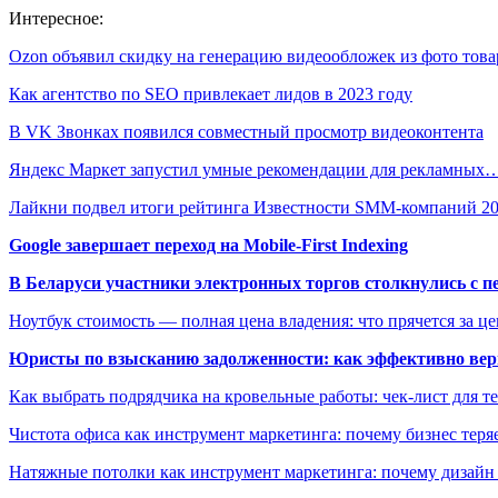
Интересное:
Ozon объявил скидку на генерацию видеообложек из фото това
Как агентство по SEO привлекает лидов в 2023 году
В VK Звонках появился совместный просмотр видеоконтента
Яндекс Маркет запустил умные рекомендации для рекламных
Лайкни подвел итоги рейтинга Известности SMM-компаний 2
Google завершает переход на Mobile-First Indexing
В Беларуси участники электронных торгов столкнулись с п
Ноутбук стоимость — полная цена владения: что прячется за ц
Юристы по взысканию задолженности: как эффективно верн
Как выбрать подрядчика на кровельные работы: чек-лист для те
Чистота офиса как инструмент маркетинга: почему бизнес теряе
Натяжные потолки как инструмент маркетинга: почему дизайн