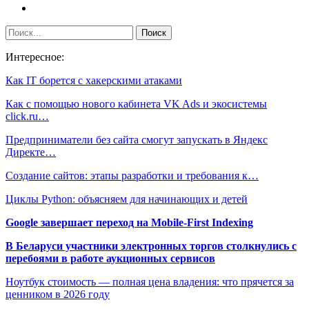
Интересное:
Как IT борется с хакерскими атаками
Как с помощью нового кабинета VK Ads и экосистемы
click.ru…
Предприниматели без сайта смогут запускать в Яндекс
Директе…
Создание сайтов: этапы разработки и требования к…
Циклы Python: объясняем для начинающих и детей
Google завершает переход на Mobile-First Indexing
В Беларуси участники электронных торгов столкнулись с
перебоями в работе аукционных сервисов
Ноутбук стоимость — полная цена владения: что прячется за
ценником в 2026 году