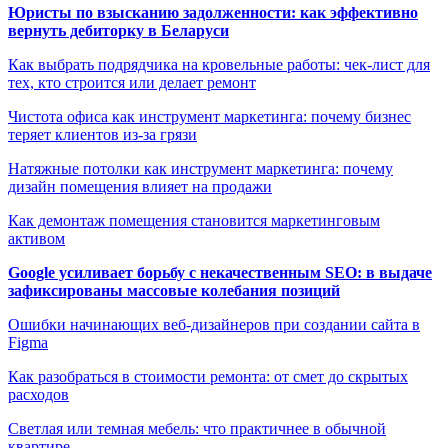
Юристы по взысканию задолженности: как эффективно
вернуть дебиторку в Беларуси
Как выбрать подрядчика на кровельные работы: чек-лист для
тех, кто строится или делает ремонт
Чистота офиса как инструмент маркетинга: почему бизнес
теряет клиентов из-за грязи
Натяжные потолки как инструмент маркетинга: почему
дизайн помещения влияет на продажи
Как демонтаж помещения становится маркетинговым
активом
Google усиливает борьбу с некачественным SEO: в выдаче
зафиксированы массовые колебания позиций
Ошибки начинающих веб-дизайнеров при создании сайта в
Figma
Как разобраться в стоимости ремонта: от смет до скрытых
расходов
Светлая или темная мебель: что практичнее в обычной
квартире