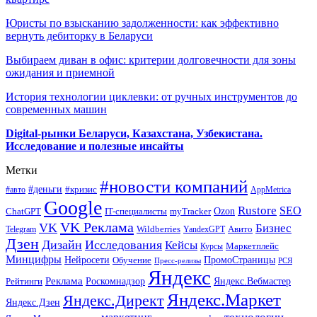
Юристы по взысканию задолженности: как эффективно
вернуть дебиторку в Беларуси
Выбираем диван в офис: критерии долговечности для зоны
ожидания и приемной
История технологии циклевки: от ручных инструментов до
современных машин
Digital-рынки Беларуси, Казахстана, Узбекистана.
Исследование и полезные инсайты
Метки
#новости компаний
#деньги
#кризис
#авто
AppMetrica
Google
Rustore
SEO
myTracker
Ozon
ChatGPT
IT-специалисты
VK Реклама
VK
Бизнес
Авито
Wildberries
Telegram
YandexGPT
Дзен
Дизайн
Исследования
Кейсы
Маркетплейс
Курсы
Минцифры
ПромоСтраницы
Нейросети
Обучение
Пресс-релизы
РСЯ
Яндекс
Реклама
Роскомнадзор
Яндекс.Вебмастер
Рейтинги
Яндекс.Маркет
Яндекс.Директ
Яндекс.Дзен