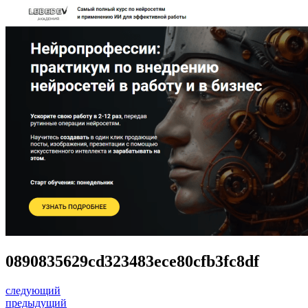
0890835629cd323483ece80cfb3fc8df
следующий
предыдущий