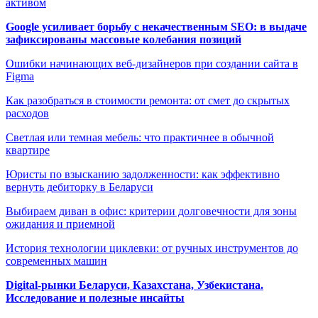
активом
Google усиливает борьбу с некачественным SEO: в выдаче
зафиксированы массовые колебания позиций
Ошибки начинающих веб-дизайнеров при создании сайта в
Figma
Как разобраться в стоимости ремонта: от смет до скрытых
расходов
Светлая или темная мебель: что практичнее в обычной
квартире
Юристы по взысканию задолженности: как эффективно
вернуть дебиторку в Беларуси
Выбираем диван в офис: критерии долговечности для зоны
ожидания и приемной
История технологии циклевки: от ручных инструментов до
современных машин
Digital-рынки Беларуси, Казахстана, Узбекистана.
Исследование и полезные инсайты