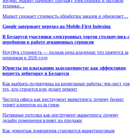
Яндекс Маркет начинает продажу электроники и бытовой
техники…
Маркет снижает стоимость обработки заказов и обновляет…
Google завершает переход на Mobile-First Indexing
В Беларуси участники электронных торгов столкнулись с
перебоями в работе аукционных сервисов
Ноутбук стоимость — полная цена владения: что прячется за
ценником в 2026 году
Юристы по взысканию задолженности: как эффективно
вернуть дебиторку в Беларуси
Как выбрать подрядчика на кровельные работы: чек-лист для
тех, кто строится или делает ремонт
Чистота офиса как инструмент маркетинга: почему бизнес
теряет клиентов из-за грязи
Натяжные потолки как инструмент маркетинга: почему
дизайн помещения влияет на продажи
Как демонтаж помещения становится маркетинговым