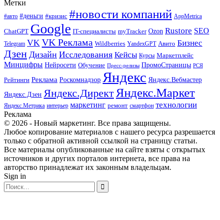
Метки
#новости компаний
#деньги
#кризис
#авто
AppMetrica
Google
Rustore
SEO
myTracker
Ozon
ChatGPT
IT-специалисты
VK Реклама
VK
Бизнес
Авито
Wildberries
Telegram
YandexGPT
Дзен
Дизайн
Исследования
Кейсы
Маркетплейс
Курсы
Минцифры
ПромоСтраницы
Нейросети
Обучение
Пресс-релизы
РСЯ
Яндекс
Реклама
Роскомнадзор
Яндекс.Вебмастер
Рейтинги
Яндекс.Маркет
Яндекс.Директ
Яндекс.Дзен
маркетинг
технологии
ремонт
Яндекс.Метрика
интерьер
смартфон
Реклама
© 2026 - Новый маркетинг. Все права защищены.
Любое копирование материалов с нашего ресурса разрешается
только с обратной активной ссылкой на страницу статьи.
Все материалы опубликованные на сайте взяты с открытых
источников и других порталов интернета, все права на
авторство принадлежат их законным владельцам.
Sign in