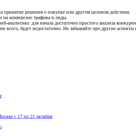
на принятие решения о покупке или другом целевом действии.
и на конверсию трафика в лиды.
еб-аналитике: для начала достаточно простого анализа конкурен
е всего, будет недостаточно. Не забывайте про другие аспекты
е
скве с 17 по 21 октября
о