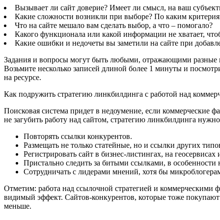
Вызывает ли сайт доверие? Имеет ли смысл, на ваш субъект
Какие сложности возникли при выборе? По каким критерия
Что на сайте мешало вам сделать выбор, а что – помогало?
Какого функционала или какой информации не хватает, чт
Какие ошибки и недочеты вы заметили на сайте при добавл
Задания и вопросы могут быть любыми, отражающими разные по
Возьмите несколько записей длиной более 1 минуты и посмотрит
на ресурсе.
Как подружить стратегию линкбилдинга с работой над коммер
Поисковая система придет в недоумение, если коммерческие ф
не загубить работу над сайтом, стратегию линкбилдинга нужн
Повторять ссылки конкурентов.
Размещать не только статейные, но и ссылки других типо
Регистрировать сайт в бизнес-листингах, на геосервисах 
Пристально следить за битыми ссылками, в особенности 
Сотрудничать с лидерами мнений, хотя бы микроблогерам
Отметим: работа над ссылочной стратегией и коммерческими фа
видимый эффект. Сайтов-конкурентов, которые тоже покупают с
меньше.