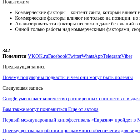
Подытожим
Коммерческие факторы – контент сайта, который влияет 
Коммерческие факторы влияют не только на позиции, но 
Анализировать эти факторы несложно даже без знаний в в
Одной только работы над коммерческими факторами, скоре
342
Поделится
VK
OK.ru
Facebook
Twitter
WhatsApp
Telegram
Viber
Предыдущая запись
Почему популярны подкасты и чем они могут быть полезны
Следующая запись
Google уменьшает количество расширенных сниппетов в выдач
Вам также могут понравиться
Еще от автора
Первый международный кинофестиваль «Евразия» пройдет в Мо
Преимущества разработки программного обеспечения для виде