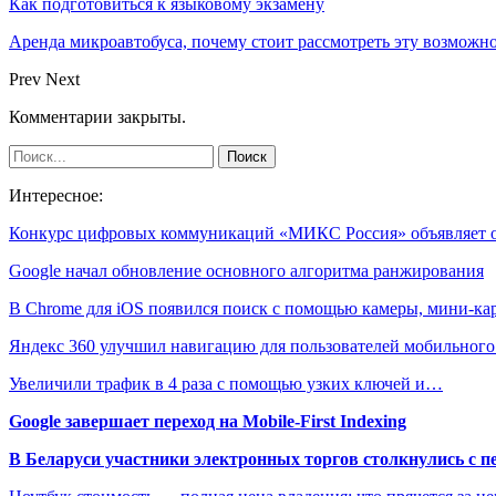
Как подготовиться к языковому экзамену
Аренда микроавтобуса, почему стоит рассмотреть эту возможн
Prev
Next
Комментарии закрыты.
Интересное:
Конкурс цифровых коммуникаций «МИКС Россия» объявляет
Google начал обновление основного алгоритма ранжирования
В Chrome для iOS появился поиск с помощью камеры, мини-к
Яндекс 360 улучшил навигацию для пользователей мобильног
Увеличили трафик в 4 раза с помощью узких ключей и…
Google завершает переход на Mobile-First Indexing
В Беларуси участники электронных торгов столкнулись с п