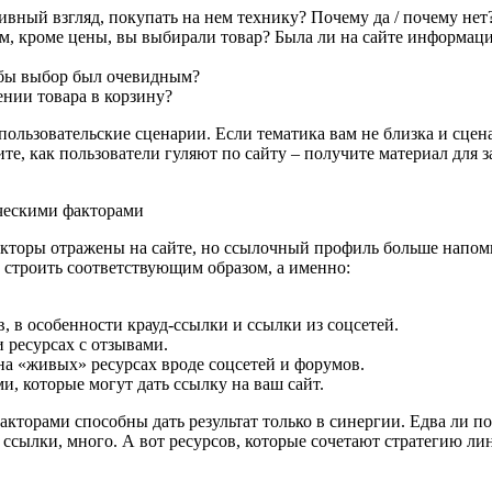
ивный взгляд, покупать на нем технику? Почему да / почему нет
м, кроме цены, вы выбирали товар? Была ли на сайте информац
обы выбор был очевидным?
ении товара в корзину?
льзовательские сценарии. Если тематика вам не близка и сцен
е, как пользователи гуляют по сайту – получите материал для за
ческими факторами
акторы отражены на сайте, но ссылочный профиль больше напом
о строить соответствующим образом, а именно:
в, в особенности крауд-ссылки и ссылки из соцсетей.
и ресурсах с отзывами.
на «живых» ресурсах вроде соцсетей и форумов.
и, которые могут дать ссылку на ваш сайт.
кторами способны дать результат только в синергии. Едва ли по
сылки, много. А вот ресурсов, которые сочетают стратегию линк