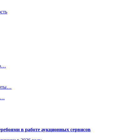
ость
 о…
арты…
о…
еребоями в работе аукционных сервисов