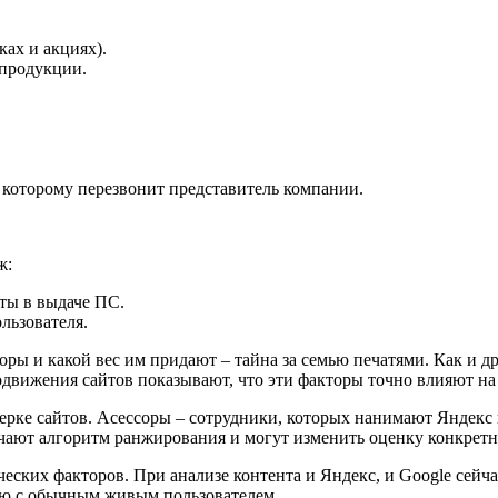
ках и акциях).
 продукции.
о которому перезвонит представитель компании.
ж:
йты в выдаче ПС.
льзователя.
ры и какой вес им придают – тайна за семью печатями. Как и д
родвижения сайтов показывают, что эти факторы точно влияют н
е сайтов. Асессоры – сотрудники, которых нанимают Яндекс и 
учают алгоритм ранжирования и могут изменить оценку конкретно
ских факторов. При анализе контента и Яндекс, и Google сейч
ию с обычным живым пользователем.