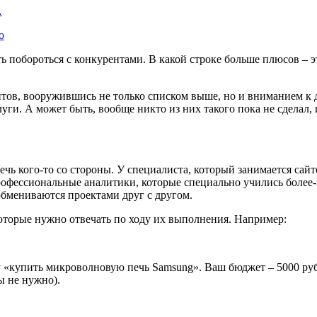
…
о
ть побороться с конкурентами. В какой строке больше плюсов – э
нтов, вооружившись не только списком выше, но и вниманием к 
луги. А может быть, вообще никто из них такого пока не сделал
лечь кого-то со стороны. У специалиста, который занимается сай
профессиональные аналитики, которые специально учились более-
обмениваются проектами друг с другом.
 которые нужно отвечать по ходу их выполнения. Например:
у «купить микроволновую печь Samsung». Ваш бюджет – 5000 ру
ты не нужно).