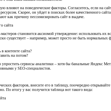
 влияют на поведенческие факторы. Согласитесь, если на сайте 
с ресурсом. Скорее, он уйдет в поисках более качественного сай
вают как причину пессимизировать сайт в выдаче.
го сайта
-мастеров становится аксиомой утверждение: использовать их вс
ски существует – например, может просто не быть нормальных ф
 в контенте сайта?
тавить на потом?
 упростить сервисы аналитики – хотя бы банальные Яндекс Метр
основными у SEO-специалистов.
ских факторов, внесите его в таблицу, поочередно открывайте 
но. По итогу у вас получится таблица вот такого вида: