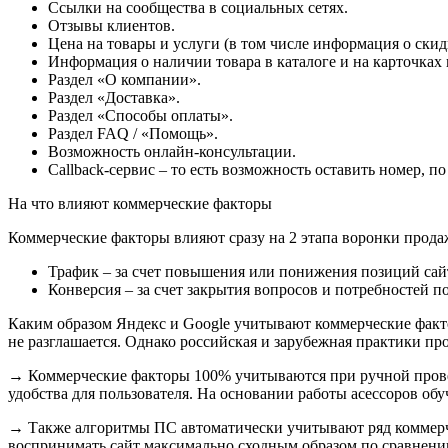
Ссылки на сообщества в социальных сетях.
Отзывы клиентов.
Цена на товары и услуги (в том числе информация о скид
Информация о наличии товара в каталоге и на карточках
Раздел «О компании».
Раздел «Доставка».
Раздел «Способы оплаты».
Раздел FAQ / «Помощь».
Возможность онлайн-консультации.
Callback-сервис – то есть возможность оставить номер, п
На что влияют коммерческие факторы
Коммерческие факторы влияют сразу на 2 этапа воронки прода
Трафик – за счет повышения или понижения позиций са
Конверсия – за счет закрытия вопросов и потребностей по
Каким образом Яндекс и Google учитывают коммерческие факто
не разглашается. Однако российская и зарубежная практики п
→ Коммерческие факторы 100% учитываются при ручной проверк
удобства для пользователя. На основании работы асессоров об
→ Также алгоритмы ПС автоматически учитывают ряд коммерче
воспринимать сайт максимально сходным образом по сравнен