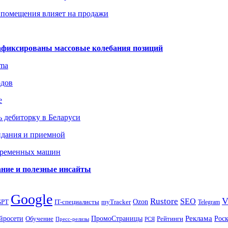
 помещения влияет на продажи
зафиксированы массовые колебания позиций
gma
одов
е
 дебиторку в Беларуси
идания и приемной
овременных машин
вание и полезные инсайты
Google
Rustore
SEO
myTracker
Ozon
GPT
IT-специалисты
Telegram
ПромоСтраницы
Реклама
Рос
йросети
Обучение
Рейтинги
Пресс-релизы
РСЯ