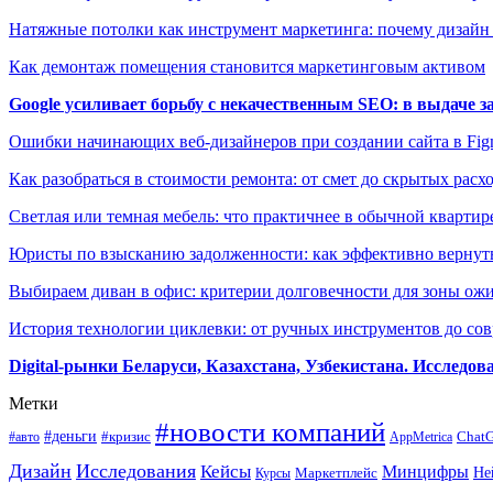
Натяжные потолки как инструмент маркетинга: почему дизайн
Как демонтаж помещения становится маркетинговым активом
Google усиливает борьбу с некачественным SEO: в выдаче 
Ошибки начинающих веб-дизайнеров при создании сайта в Fi
Как разобраться в стоимости ремонта: от смет до скрытых расх
Светлая или темная мебель: что практичнее в обычной квартир
Юристы по взысканию задолженности: как эффективно вернуть
Выбираем диван в офис: критерии долговечности для зоны ож
История технологии циклевки: от ручных инструментов до с
Digital-рынки Беларуси, Казахстана, Узбекистана. Исследо
Метки
#новости компаний
#деньги
#кризис
Chat
#авто
AppMetrica
Дизайн
Исследования
Кейсы
Минцифры
Маркетплейс
Не
Курсы