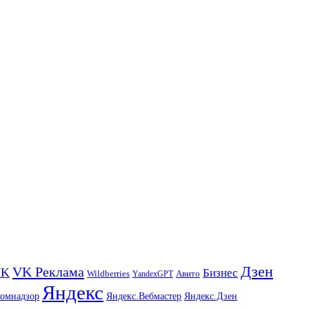
Дзен
VK Реклама
VK
Бизнес
Авито
Wildberries
YandexGPT
Яндекс
комнадзор
Яндекс.Вебмастер
Яндекс.Дзен