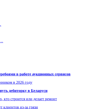
…
й…
еребоями в работе аукционных сервисов
енником в 2026 году
уть дебиторку в Беларуси
х, кто строится или делает ремонт
т клиентов из-за грязи