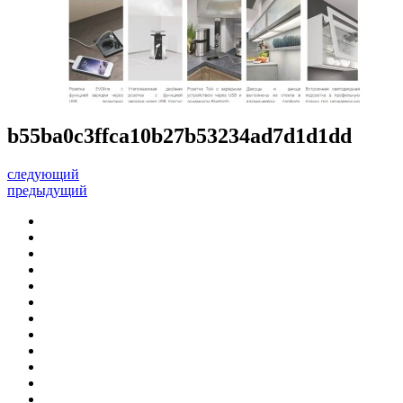
b55ba0c3ffca10b27b53234ad7d1d1dd
следующий
предыдущий