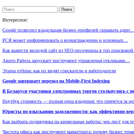
Интересное:
Google позволил владельцам бизнес-профилей скрывать адрес
РСЯ может информировать о вознаграждении и основных…
Как вывести молодой сайт из SEO-песочницы в топ поисково
Авито Работа запускает инструмент управления откликами…
Этапы отбора: как их видят соискатели и работодатели
Google завершает переход на Mobile-First Indexing
В Беларуси участники электронных торгов столкнулись с п
Ноутбук стоимость — полная цена владения: что прячется за ц
Юристы по взысканию задолженности: как эффективно верн
Как выбрать подрядчика на кровельные работы: чек-лист для те
Чистота офиса как инструмент маркетинга: почему бизнес теряе