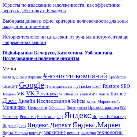
Юристы по взысканию задолженности: как эффективно
вернуть дебиторку в Беларуси
Выбираем диван в офис: критерии долговечности для зоны
ожидания и приемной
История технологии циклевки: от ручных инструментов до
современных машин
Digital-рынки Беларуси, Казахстана, Узбекистана.
Исследование и полезные инсайты
Метки
#новости компаний
#деньги
#кризис
#авто
AppMetrica
Google
Rustore
SEO
myTracker
Ozon
ChatGPT
IT-специалисты
VK Реклама
VK
Бизнес
Авито
Wildberries
Telegram
YandexGPT
Дзен
Дизайн
Исследования
Кейсы
Маркетплейс
Курсы
Минцифры
ПромоСтраницы
Нейросети
Обучение
Пресс-релизы
РСЯ
Яндекс
Реклама
Роскомнадзор
Яндекс.Вебмастер
Рейтинги
Яндекс.Маркет
Яндекс.Директ
Яндекс.Дзен
маркетинг
технологии
ремонт
Яндекс.Метрика
интерьер
смартфон