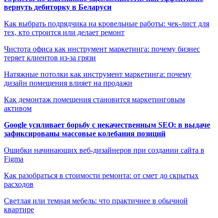
вернуть дебиторку в Беларуси
Как выбрать подрядчика на кровельные работы: чек-лист для
тех, кто строится или делает ремонт
Чистота офиса как инструмент маркетинга: почему бизнес
теряет клиентов из-за грязи
Натяжные потолки как инструмент маркетинга: почему
дизайн помещения влияет на продажи
Как демонтаж помещения становится маркетинговым
активом
Google усиливает борьбу с некачественным SEO: в выдаче
зафиксированы массовые колебания позиций
Ошибки начинающих веб-дизайнеров при создании сайта в
Figma
Как разобраться в стоимости ремонта: от смет до скрытых
расходов
Светлая или темная мебель: что практичнее в обычной
квартире