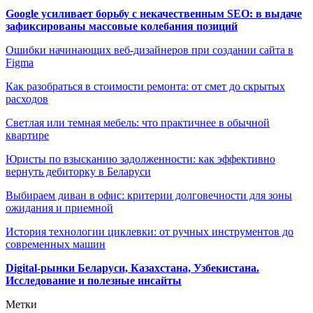
Google усиливает борьбу с некачественным SEO: в выдаче
зафиксированы массовые колебания позиций
Ошибки начинающих веб-дизайнеров при создании сайта в
Figma
Как разобраться в стоимости ремонта: от смет до скрытых
расходов
Светлая или темная мебель: что практичнее в обычной
квартире
Юристы по взысканию задолженности: как эффективно
вернуть дебиторку в Беларуси
Выбираем диван в офис: критерии долговечности для зоны
ожидания и приемной
История технологии циклевки: от ручных инструментов до
современных машин
Digital-рынки Беларуси, Казахстана, Узбекистана.
Исследование и полезные инсайты
Метки