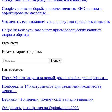
Google завершает переход на Mobile-First Indexing
Google усиливает борьбу с некачественным SEO: в выдаче
зафиксированы массовые…
Что делать, если планшет упал в воду или пролилась жидкость
Нацбанк Беларуси завершает прием белорусских банкнот
старого образца
Prev
Next
Комментарии закрыты.
Интересное:
Почта Mail.ru запустила новый домен xmail.ru для переноса…
Подборка из 14 инструментов для увеличения количества
заявок…
Вебинар: «10 причин, почему сайт выпал из выдачи»
Открылась регистрация на Optimization-2023