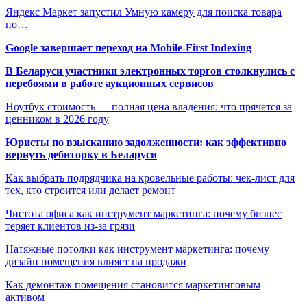
Яндекс Маркет запустил Умную камеру для поиска товара
по…
Google завершает переход на Mobile-First Indexing
В Беларуси участники электронных торгов столкнулись с
перебоями в работе аукционных сервисов
Ноутбук стоимость — полная цена владения: что прячется за
ценником в 2026 году
Юристы по взысканию задолженности: как эффективно
вернуть дебиторку в Беларуси
Как выбрать подрядчика на кровельные работы: чек-лист для
тех, кто строится или делает ремонт
Чистота офиса как инструмент маркетинга: почему бизнес
теряет клиентов из-за грязи
Натяжные потолки как инструмент маркетинга: почему
дизайн помещения влияет на продажи
Как демонтаж помещения становится маркетинговым
активом