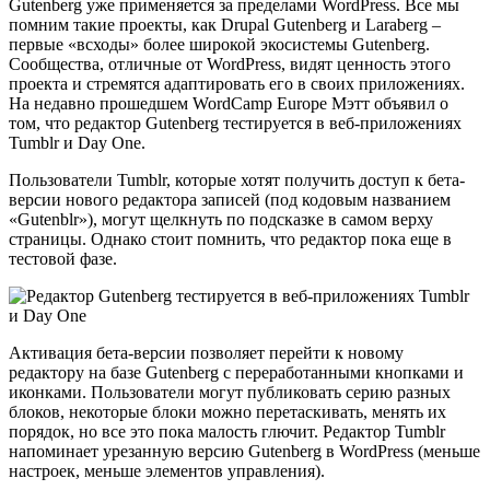
Gutenberg уже применяется за пределами WordPress. Все мы
помним такие проекты, как Drupal Gutenberg и Laraberg –
первые «всходы» более широкой экосистемы Gutenberg.
Сообщества, отличные от WordPress, видят ценность этого
проекта и стремятся адаптировать его в своих приложениях.
На недавно прошедшем WordCamp Europe Мэтт объявил о
том, что редактор Gutenberg тестируется в веб-приложениях
Tumblr и Day One.
Пользователи Tumblr, которые хотят получить доступ к бета-
версии нового редактора записей (под кодовым названием
«Gutenblr»), могут щелкнуть по подсказке в самом верху
страницы. Однако стоит помнить, что редактор пока еще в
тестовой фазе.
Активация бета-версии позволяет перейти к новому
редактору на базе Gutenberg с переработанными кнопками и
иконками. Пользователи могут публиковать серию разных
блоков, некоторые блоки можно перетаскивать, менять их
порядок, но все это пока малость глючит. Редактор Tumblr
напоминает урезанную версию Gutenberg в WordPress (меньше
настроек, меньше элементов управления).