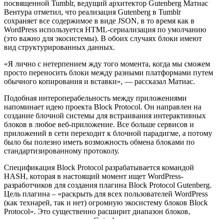
посвященной Tumblr, ведущий архитектор Gutenberg Матиас
Вентура отметил, что реализация Gutenberg в Tumblr
сохраняет все содержимое в виде JSON, в то время как в
WordPress используется HTML-сериализация по умолчанию
(это важно для экосистемы). В обоих случаях блоки имеют
вид структурированных данных.
«Я лично с нетерпением жду того момента, когда мы сможем
просто переносить блоки между разными платформами путем
обычного копирования и вставки», — рассказал Матиас.
Подобная интероперабельность между приложениями
напоминает идею проекта Block Protocol. Он направлен на
создание блочной системы для встраивания интерактивных
блоков в любое веб-приложение. Все больше сервисов и
приложений в сети переходит к блочной парадигме, а потому
было бы полезно иметь возможность обмена блоками по
стандартизированному протоколу.
Спецификация Block Protocol разрабатывается командой
HASH, которая в настоящий момент ищет WordPress-
разработчиков для создания плагина Block Protocol Gutenberg.
Цель плагина – «раскрыть для всех пользователей WordPress
(как технарей, так и нет) огромную экосистему блоков Block
Protocol». Это существенно расширит диапазон блоков,