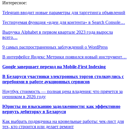
Интересное:
Telegram вводит новые параметры для таргетинга объявлений
Тестируемая функция «идеи для контента» в Search Console…
Выручка Alphabet в первом квартале 2023 года выросла
всего…
9 самых распространенных заблуждений о WordPress
В интерфейсе Яндекс Метрики появился новый инструмент…
Google завершает переход на Mobile-First Indexing
В Беларуси участники электронных торгов столкнулись с
перебоями в работе аукционных сервисов
Ноутбук стоимость — полная цена владения: что прячется за
ценником в 2026 году
Юристы по взысканию задолженности: как эффективно
вернуть дебиторку в Беларуси
Как выбрать подрядчика на кровельные работы: чек-лист для
тех, кто строится или делает ремонт