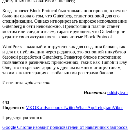
доступных пользователям Gutenberg.
Когда проект Block Protocol был только анонсирован, в нем не
было ни слова о том, что Gutenberg станет основой для его
спецификации. Однако игнорировать широкое использование
Gutenberg в сети невозможно. Предстоящий плагин станет
мостом или соединителем, гарантирующим, что Gutenberg не
утратит свою актуальность в экосистеме Block Protocol.
WordPress – важный инструмент как для создания блоков, так
и для их публикации через редактор, это основной инкубатор
базовой разработки Gutenberg. Редактор блоков постепенно
появляется в различных приложениях, таких как Tumblr и Day
One, что открывает дорогу к другим важным инициативам,
таким как интеграция с глобальными реестрами блоков.
Источник:
wptavern.com
Источник:
oddstyle.ru
443
Поделится
VK
OK.ru
Facebook
Twitter
WhatsApp
Telegram
Viber
Предыдущая запись
Google Chrome избавит пользователей от навязчивых запросов