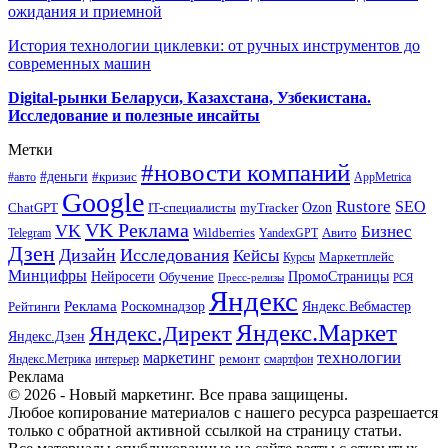
ожидания и приемной
История технологии циклевки: от ручных инструментов до
современных машин
Digital-рынки Беларуси, Казахстана, Узбекистана.
Исследование и полезные инсайты
Метки
#новости компаний
#деньги
#кризис
#авто
AppMetrica
Google
Rustore
SEO
myTracker
Ozon
ChatGPT
IT-специалисты
VK Реклама
VK
Бизнес
Авито
Wildberries
Telegram
YandexGPT
Дзен
Дизайн
Исследования
Кейсы
Маркетплейс
Курсы
Минцифры
ПромоСтраницы
Нейросети
Обучение
Пресс-релизы
РСЯ
Яндекс
Реклама
Роскомнадзор
Яндекс.Вебмастер
Рейтинги
Яндекс.Маркет
Яндекс.Директ
Яндекс.Дзен
маркетинг
технологии
ремонт
Яндекс.Метрика
интерьер
смартфон
Реклама
© 2026 - Новый маркетинг. Все права защищены.
Любое копирование материалов с нашего ресурса разрешается
только с обратной активной ссылкой на страницу статьи.