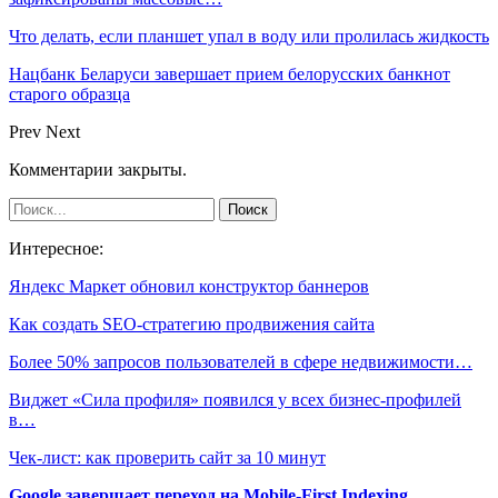
Что делать, если планшет упал в воду или пролилась жидкость
Нацбанк Беларуси завершает прием белорусских банкнот
старого образца
Prev
Next
Комментарии закрыты.
Интересное:
Яндекс Маркет обновил конструктор баннеров
Как создать SEO-стратегию продвижения сайта
Более 50% запросов пользователей в сфере недвижимости…
Виджет «Сила профиля» появился у всех бизнес-профилей
в…
Чек-лист: как проверить сайт за 10 минут
Google завершает переход на Mobile-First Indexing