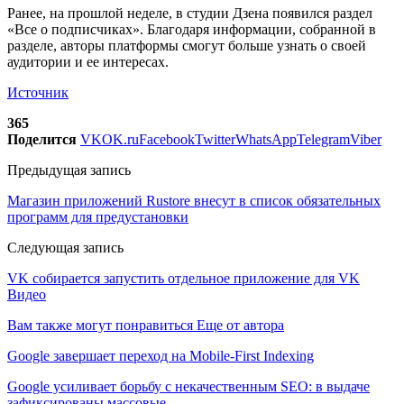
Ранее, на прошлой неделе, в студии Дзена появился раздел
«Все о подписчиках». Благодаря информации, собранной в
разделе, авторы платформы смогут больше узнать о своей
аудитории и ее интересах.
Источник
365
Поделится
VK
OK.ru
Facebook
Twitter
WhatsApp
Telegram
Viber
Предыдущая запись
Магазин приложений Rustore внесут в список обязательных
программ для предустановки
Следующая запись
VK собирается запустить отдельное приложение для VK
Видео
Вам также могут понравиться
Еще от автора
Google завершает переход на Mobile-First Indexing
Google усиливает борьбу с некачественным SEO: в выдаче
зафиксированы массовые…