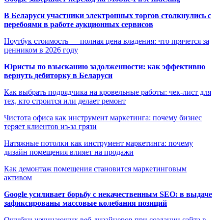
В Беларуси участники электронных торгов столкнулись с
перебоями в работе аукционных сервисов
Ноутбук стоимость — полная цена владения: что прячется за
ценником в 2026 году
Юристы по взысканию задолженности: как эффективно
вернуть дебиторку в Беларуси
Как выбрать подрядчика на кровельные работы: чек-лист для
тех, кто строится или делает ремонт
Чистота офиса как инструмент маркетинга: почему бизнес
теряет клиентов из-за грязи
Натяжные потолки как инструмент маркетинга: почему
дизайн помещения влияет на продажи
Как демонтаж помещения становится маркетинговым
активом
Google усиливает борьбу с некачественным SEO: в выдаче
зафиксированы массовые колебания позиций
Ошибки начинающих веб-дизайнеров при создании сайта в