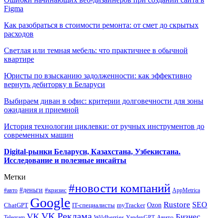
Figma
Как разобраться в стоимости ремонта: от смет до скрытых
расходов
Светлая или темная мебель: что практичнее в обычной
квартире
Юристы по взысканию задолженности: как эффективно
вернуть дебиторку в Беларуси
Выбираем диван в офис: критерии долговечности для зоны
ожидания и приемной
История технологии циклевки: от ручных инструментов до
современных машин
Digital-рынки Беларуси, Казахстана, Узбекистана.
Исследование и полезные инсайты
Метки
#новости компаний
#деньги
#кризис
#авто
AppMetrica
Google
Rustore
SEO
myTracker
Ozon
ChatGPT
IT-специалисты
VK Реклама
VK
Бизнес
Авито
Wildberries
Telegram
YandexGPT