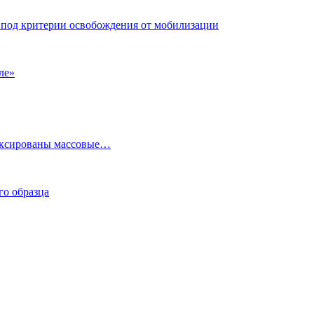
под критерии освобождения от мобилизации
ле»
фиксированы массовые…
го образца