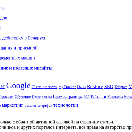
gma
одов
е
 дебиторку в Беларуси
идания и приемной
овременных машин
вание и полезные инсайты
Google
Rustore
SEO
myTracker
Ozon
GPT
IT-специалисты
Telegram
ПромоСтраницы
Реклама
Рос
йросети
Обучение
Рейтинги
Пресс-релизы
РСЯ
маркетинг
технологии
ремонт
р
смартфон
олько с обратной активной ссылкой на страницу статьи.
чников и других порталов интернета, все права на авторство п