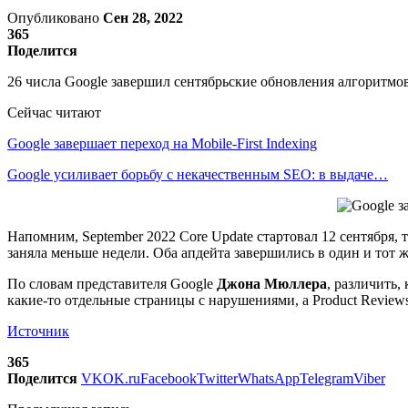
Опубликовано
Сен 28, 2022
365
Поделится
26 числа Google завершил сентябрьские обновления алгоритмо
Сейчас читают
Google завершает переход на Mobile-First Indexing
Google усиливает борьбу с некачественным SEO: в выдаче…
Напомним, September 2022 Сore Update стартовал 12 сентября, т
заняла меньше недели. Оба апдейта завершились в один и тот ж
По словам представителя Google
Джона Мюллера
, различить,
какие-то отдельные страницы с нарушениями, а Product Reviews
Источник
365
Поделится
VK
OK.ru
Facebook
Twitter
WhatsApp
Telegram
Viber