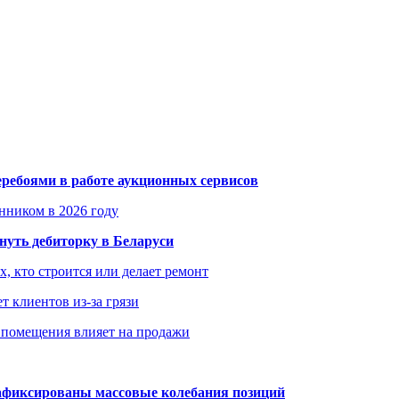
еребоями в работе аукционных сервисов
енником в 2026 году
уть дебиторку в Беларуси
х, кто строится или делает ремонт
т клиентов из-за грязи
 помещения влияет на продажи
зафиксированы массовые колебания позиций