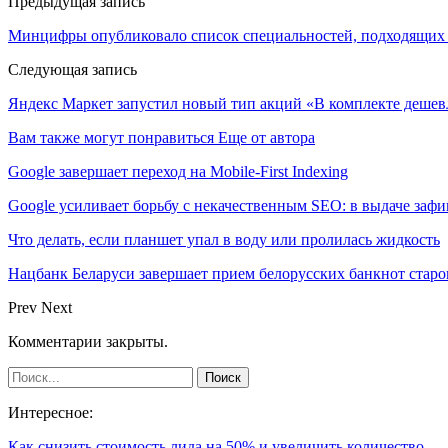
Предыдущая запись
Минцифры опубликовало список специальностей, подходящих 
Следующая запись
Яндекс Маркет запустил новый тип акций «В комплекте дешев
Вам также могут понравиться
Еще от автора
Google завершает переход на Mobile-First Indexing
Google усиливает борьбу с некачественным SEO: в выдаче за
Что делать, если планшет упал в воду или пролилась жидкость
Нацбанк Беларуси завершает прием белорусских банкнот старо
Prev
Next
Комментарии закрыты.
Интересное:
Как снизить стоимость лида на 50% и увеличить количество…