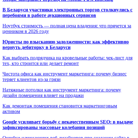
В Беларуси участники электронных торгов столкнулись с
перебоями в работе аукционных сервисов
Ноутбук стоимость — полная цена владения: что прячется за
ценником в 2026 году
Юристы по взысканию задолженности: как эффективно
вернуть дебиторку в Беларуси
Как выбрать подрядчика на кровельные работы: чек-лист для
тех, кто строится или делает ремонт
Чистота офиса как инструмент маркетинга: почему бизнес
теряет клиентов из-за грязи
Натяжные потолки как инструмент маркетинга: почему
дизайн помещения влияет на продажи
Как демонтаж помещения становится маркетинговым
активом
Google усиливает борьбу с некачественным SEO: в выдаче
зафиксированы массовые колебания позиций
Ошибки начинающих веб-дизайнеров при создании сайта в