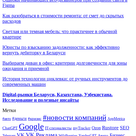
Figma
Как разобраться в стоимости ремонта: от смет до скрытых
расходов
Светлая или темная мебель: что практичнее в обычной
квартире
Юристы по взысканию задолженности: как эффективно
вернуть дебиторку в Беларуси
Выбираем диван в офис: критерии долговечности для зоны
ожидания и приемной
История технологии циклевки: от ручных инструментов до
современных машин
Digital-рынки Беларуси, Казахстана, Узбекистана.
Исследование и полезные инсайты
Метки
#новости компаний
#деньги
#кризис
#авто
AppMetrica
Google
Rustore
SEO
myTracker
Ozon
ChatGPT
IT-специалисты
VK Реклама
VK
Бизнес
Авито
Wildberries
Telegram
YandexGPT