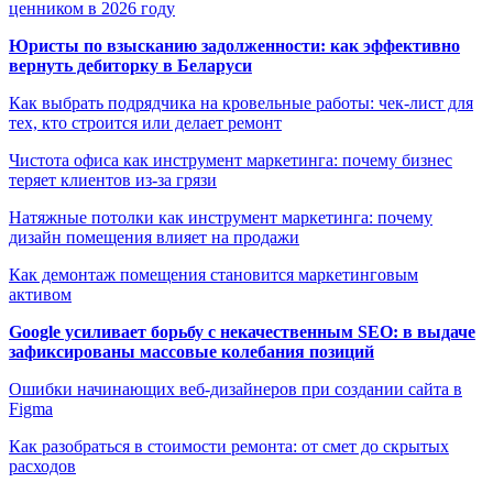
ценником в 2026 году
Юристы по взысканию задолженности: как эффективно
вернуть дебиторку в Беларуси
Как выбрать подрядчика на кровельные работы: чек-лист для
тех, кто строится или делает ремонт
Чистота офиса как инструмент маркетинга: почему бизнес
теряет клиентов из-за грязи
Натяжные потолки как инструмент маркетинга: почему
дизайн помещения влияет на продажи
Как демонтаж помещения становится маркетинговым
активом
Google усиливает борьбу с некачественным SEO: в выдаче
зафиксированы массовые колебания позиций
Ошибки начинающих веб-дизайнеров при создании сайта в
Figma
Как разобраться в стоимости ремонта: от смет до скрытых
расходов