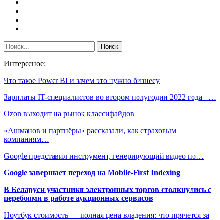
Интересное:
Что такое Power BI и зачем это нужно бизнесу
Зарплаты IT-специалистов во втором полугодии 2022 года –…
Ozon выходит на рынок классифайдов
«Ашманов и партнёры» рассказали, как страховым
компаниям…
Google представил инструмент, генерирующий видео по…
Google завершает переход на Mobile-First Indexing
В Беларуси участники электронных торгов столкнулись с
перебоями в работе аукционных сервисов
Ноутбук стоимость — полная цена владения: что прячется за