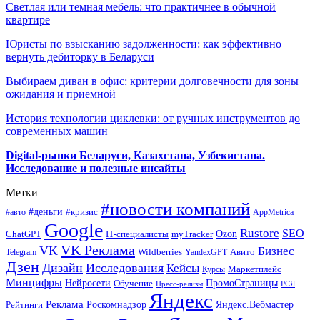
Светлая или темная мебель: что практичнее в обычной
квартире
Юристы по взысканию задолженности: как эффективно
вернуть дебиторку в Беларуси
Выбираем диван в офис: критерии долговечности для зоны
ожидания и приемной
История технологии циклевки: от ручных инструментов до
современных машин
Digital-рынки Беларуси, Казахстана, Узбекистана.
Исследование и полезные инсайты
Метки
#новости компаний
#деньги
#кризис
#авто
AppMetrica
Google
Rustore
SEO
myTracker
Ozon
ChatGPT
IT-специалисты
VK Реклама
VK
Бизнес
Авито
Wildberries
Telegram
YandexGPT
Дзен
Дизайн
Исследования
Кейсы
Маркетплейс
Курсы
Минцифры
ПромоСтраницы
Нейросети
Обучение
Пресс-релизы
РСЯ
Яндекс
Реклама
Роскомнадзор
Яндекс.Вебмастер
Рейтинги