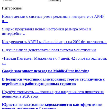
Интересное:
Новые детали о системе учета рекламы в интернете от АРИР
и…
Яндекс представил новые настройки размера блока в
интерфейсе…
Как увеличить ARPU мобильной игры на 20% без штатного…
В Дзене начала действовать новая система монетизации
«Неделя Интернет-Маркетинга»: 7 дней, 42 топовых эксперта,
…
Google завершает переход на Mobile-First Indexing
В Беларуси участники электронных торгов столкнулись с
перебоями в работе аукционных сервисов
Ноутбук стоимость — полная цена владения: что прячется за
ценником в 2026 году
Юристы по взысканию задолженности: как эффективно
вернуть дебиторку в Беларуси