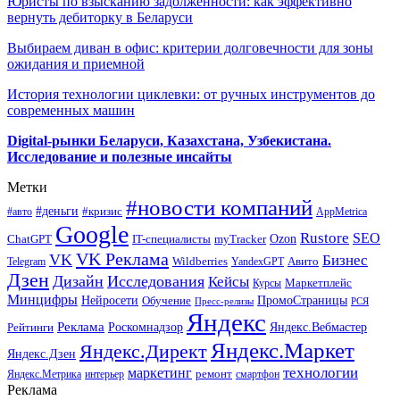
Юристы по взысканию задолженности: как эффективно
вернуть дебиторку в Беларуси
Выбираем диван в офис: критерии долговечности для зоны
ожидания и приемной
История технологии циклевки: от ручных инструментов до
современных машин
Digital-рынки Беларуси, Казахстана, Узбекистана.
Исследование и полезные инсайты
Метки
#новости компаний
#деньги
#кризис
#авто
AppMetrica
Google
Rustore
SEO
myTracker
Ozon
ChatGPT
IT-специалисты
VK Реклама
VK
Бизнес
Авито
Wildberries
Telegram
YandexGPT
Дзен
Дизайн
Исследования
Кейсы
Маркетплейс
Курсы
Минцифры
ПромоСтраницы
Нейросети
Обучение
Пресс-релизы
РСЯ
Яндекс
Реклама
Роскомнадзор
Яндекс.Вебмастер
Рейтинги
Яндекс.Маркет
Яндекс.Директ
Яндекс.Дзен
маркетинг
технологии
ремонт
Яндекс.Метрика
интерьер
смартфон
Реклама