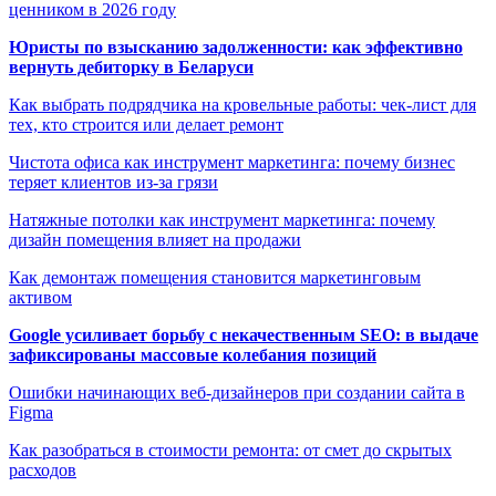
ценником в 2026 году
Юристы по взысканию задолженности: как эффективно
вернуть дебиторку в Беларуси
Как выбрать подрядчика на кровельные работы: чек-лист для
тех, кто строится или делает ремонт
Чистота офиса как инструмент маркетинга: почему бизнес
теряет клиентов из-за грязи
Натяжные потолки как инструмент маркетинга: почему
дизайн помещения влияет на продажи
Как демонтаж помещения становится маркетинговым
активом
Google усиливает борьбу с некачественным SEO: в выдаче
зафиксированы массовые колебания позиций
Ошибки начинающих веб-дизайнеров при создании сайта в
Figma
Как разобраться в стоимости ремонта: от смет до скрытых
расходов