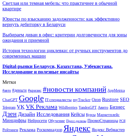
Светлая или темная мебель: что практичнее в обычной
квартире
Юристы по взысканию задолженности: как эффективно
вернуть дебиторку в Беларуси
Выбираем диван в офис: критерии долговечности для зоны
ожидания и приемной
История технологии циклевки: от ручных инструментов до
современных машин
Digital-рынки Беларуси, Казахстана, Узбекистана.
Исследование и полезные инсайты
Метки
#новости компаний
#деньги
#кризис
#авто
AppMetrica
Google
Rustore
SEO
myTracker
Ozon
ChatGPT
IT-специалисты
VK Реклама
VK
Бизнес
Авито
Wildberries
Telegram
YandexGPT
Дзен
Дизайн
Исследования
Кейсы
Маркетплейс
Курсы
Минцифры
ПромоСтраницы
Нейросети
Обучение
Пресс-релизы
РСЯ
Яндекс
Реклама
Роскомнадзор
Яндекс.Вебмастер
Рейтинги