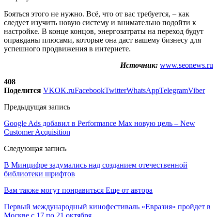
Бояться этого не нужно. Всё, что от вас требуется, – как
следует изучить новую систему и внимательно подойти к
настройке. В конце концов, энергозатраты на переход будут
оправданы плюсами, которые она даст вашему бизнесу для
успешного продвижения в интернете.
Источник:
www.seonews.ru
408
Поделится
VK
OK.ru
Facebook
Twitter
WhatsApp
Telegram
Viber
Предыдущая запись
Google Ads добавил в Performance Max новую цель – New
Customer Acquisition
Следующая запись
В Минцифре задумались над созданием отечественной
библиотеки шрифтов
Вам также могут понравиться
Еще от автора
Первый международный кинофестиваль «Евразия» пройдет в
Москве с 17 по 21 октября