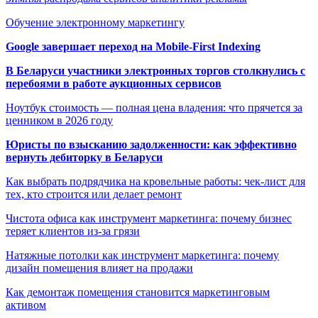
Обучение электронному маркетингу
Google завершает переход на Mobile-First Indexing
В Беларуси участники электронных торгов столкнулись с
перебоями в работе аукционных сервисов
Ноутбук стоимость — полная цена владения: что прячется за
ценником в 2026 году
Юристы по взысканию задолженности: как эффективно
вернуть дебиторку в Беларуси
Как выбрать подрядчика на кровельные работы: чек-лист для
тех, кто строится или делает ремонт
Чистота офиса как инструмент маркетинга: почему бизнес
теряет клиентов из-за грязи
Натяжные потолки как инструмент маркетинга: почему
дизайн помещения влияет на продажи
Как демонтаж помещения становится маркетинговым
активом