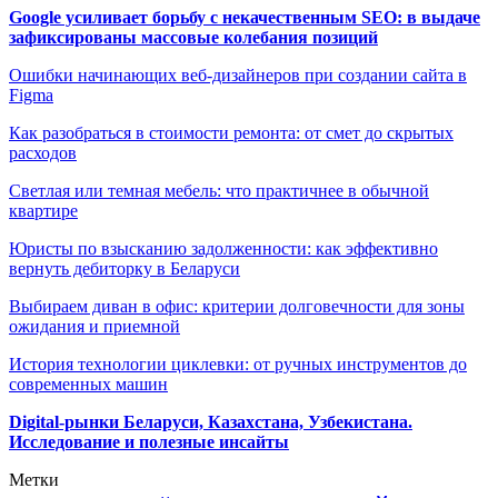
Google усиливает борьбу с некачественным SEO: в выдаче
зафиксированы массовые колебания позиций
Ошибки начинающих веб-дизайнеров при создании сайта в
Figma
Как разобраться в стоимости ремонта: от смет до скрытых
расходов
Светлая или темная мебель: что практичнее в обычной
квартире
Юристы по взысканию задолженности: как эффективно
вернуть дебиторку в Беларуси
Выбираем диван в офис: критерии долговечности для зоны
ожидания и приемной
История технологии циклевки: от ручных инструментов до
современных машин
Digital-рынки Беларуси, Казахстана, Узбекистана.
Исследование и полезные инсайты
Метки