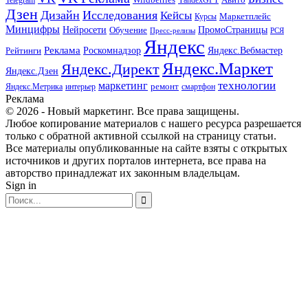
Telegram
YandexGPT
Дзен
Дизайн
Исследования
Кейсы
Маркетплейс
Курсы
Минцифры
ПромоСтраницы
Нейросети
Обучение
Пресс-релизы
РСЯ
Яндекс
Реклама
Роскомнадзор
Яндекс.Вебмастер
Рейтинги
Яндекс.Маркет
Яндекс.Директ
Яндекс.Дзен
маркетинг
технологии
ремонт
Яндекс.Метрика
интерьер
смартфон
Реклама
© 2026 - Новый маркетинг. Все права защищены.
Любое копирование материалов с нашего ресурса разрешается
только с обратной активной ссылкой на страницу статьи.
Все материалы опубликованные на сайте взяты с открытых
источников и других порталов интернета, все права на
авторство принадлежат их законным владельцам.
Sign in