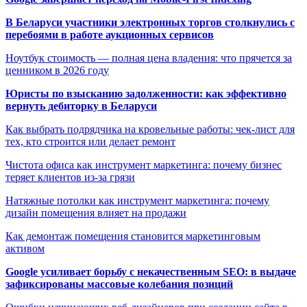
В Беларуси участники электронных торгов столкнулись с
перебоями в работе аукционных сервисов
Ноутбук стоимость — полная цена владения: что прячется за
ценником в 2026 году
Юристы по взысканию задолженности: как эффективно
вернуть дебиторку в Беларуси
Как выбрать подрядчика на кровельные работы: чек-лист для
тех, кто строится или делает ремонт
Чистота офиса как инструмент маркетинга: почему бизнес
теряет клиентов из-за грязи
Натяжные потолки как инструмент маркетинга: почему
дизайн помещения влияет на продажи
Как демонтаж помещения становится маркетинговым
активом
Google усиливает борьбу с некачественным SEO: в выдаче
зафиксированы массовые колебания позиций