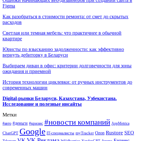
Ошибки начинающих веб-дизайнеров при создании сайта в
Figma
Как разобраться в стоимости ремонта: от смет до скрытых
расходов
Светлая или темная мебель: что практичнее в обычной
квартире
Юристы по взысканию задолженности: как эффективно
вернуть дебиторку в Беларуси
Выбираем диван в офис: критерии долговечности для зоны
ожидания и приемной
История технологии циклевки: от ручных инструментов до
современных машин
Digital-рынки Беларуси, Казахстана, Узбекистана.
Исследование и полезные инсайты
Метки
#новости компаний
#деньги
#кризис
#авто
AppMetrica
Google
Rustore
SEO
myTracker
Ozon
ChatGPT
IT-специалисты
VK Реклама
VK
Бизнес
Авито
Wildberries