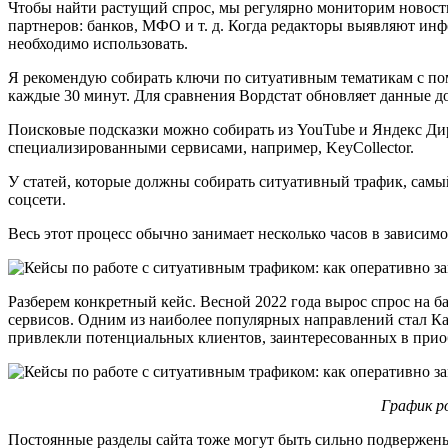
Чтобы найти растущий спрос, мы регулярно мониторим новостны
партнеров: банков, МФО и т. д. Когда редакторы выявляют инф
необходимо использовать.
Я рекомендую собирать ключи по ситуативным тематикам с пом
каждые 30 минут. Для сравнения Вордстат обновляет данные до
Поисковые подсказки можно собирать из YouTube и Яндекс Дир
специализированными сервисами, например, KeyCollector.
У статей, которые должны собирать ситуативный трафик, самы
соцсети.
Весь этот процесс обычно занимает несколько часов в зависим
Разберем конкретный кейс. Весной 2022 года вырос спрос на 
сервисов. Одним из наиболее популярных направлений стал Каз
привлекли потенциальных клиентов, заинтересованных в прио
График р
Постоянные разделы сайта тоже могут быть сильно подвержены 