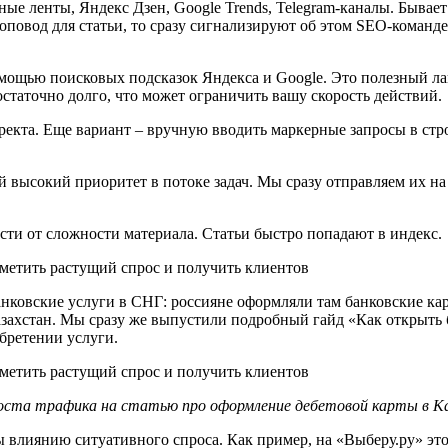
е ленты, Яндекс Дзен, Google Trends, Telegram-каналы. Бывает
оповод для статьи, то сразу сигнализируют об этом SEO-команд
ощью поисковых подсказок Яндекса и Google. Это полезный лай
статочно долго, что может ограничить вашу скорость действий.
екта. Еще вариант – вручную вводить маркерные запросы в стро
й высокий приоритет в потоке задач. Мы сразу отправляем их н
ости от сложности материала. Статьи быстро попадают в индекс.
банковские услуги в СНГ: россияне оформляли там банковские к
ахстан. Мы сразу же выпустили подробный гайд «Как открыть ба
бретении услуги.
оста трафика на статью про оформление дебетовой карты в К
влиянию ситуативного спроса. Как пример, на «Выберу.ру» это 